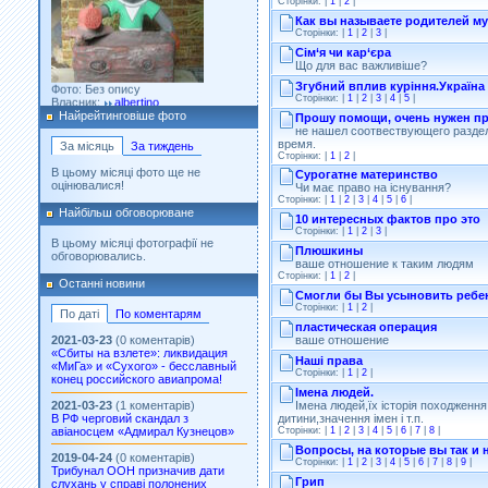
Сторінки: |
1
|
2
|
Как вы называете родителей м
Сторінки: |
1
|
2
|
3
|
Фото: Без опису
Сім‘я чи кар‘єра
Власник:
albertino
Що для вас важливіше?
Галерея:
как умеем
Додано: 2021-03-09
Згубний вплив куріння.Україна н
Сторінки: |
1
|
2
|
3
|
4
|
5
|
Найрейтинговіше фото
Прошу помощи, очень нужен пр
не нашел соотвествующего раздел
время.
За місяць
За тиждень
Сторінки: |
1
|
2
|
В цьому місяці фото ще не
Сурогатне материнство
оцінювалися!
Чи має право на існування?
Сторінки: |
1
|
2
|
3
|
4
|
5
|
6
|
Найбільш обговорюване
10 интересных фактов про это
Фото: Зминченко А.Н.
Сторінки: |
1
|
2
|
3
|
Власник:
alexzhell
В цьому місяці фотографії не
Галерея:
моя
Плюшкины
обговорювались.
Додано: 2020-10-17
ваше отношение к таким людям
Сторінки: |
1
|
2
|
Останні новини
Смогли бы Вы усыновить ребенк
Сторінки: |
1
|
2
|
По даті
По коментарям
пластическая операция
ваше отношение
2021-03-23
(0 коментарів)
«Сбиты на взлете»: ликвидация
Наші права
«МиГа» и «Сухого» - бесславный
Сторінки: |
1
|
2
|
конец российского авиапрома!
Імена людей.
2021-03-23
(1 коментарів)
Імена людей,їх історія походження
В РФ черговий скандал з
дитини,значення імен і т.п.
авіаносцем «Адмирал Кузнецов»
Сторінки: |
1
|
2
|
3
|
4
|
5
|
6
|
7
|
8
|
Вопросы, на которые вы так и 
2019-04-24
(0 коментарів)
Сторінки: |
1
|
2
|
3
|
4
|
5
|
6
|
7
|
8
|
9
|
Трибунал ООН призначив дати
Грип
слухань у справі полонених