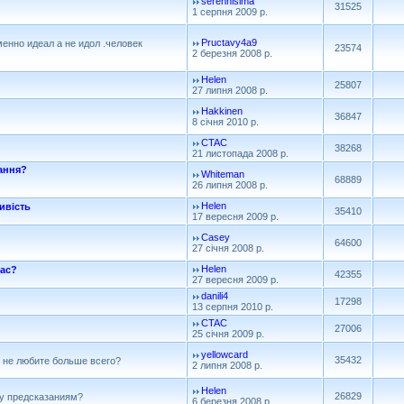
serennisima
31525
1 серпня 2009 р.
Pructavy4a9
именно идеал а не идол .человек
23574
2 березня 2008 р.
Helen
25807
27 липня 2008 р.
Hakkinen
36847
8 січня 2010 р.
CTAC
38268
21 листопада 2008 р.
ання?
Whiteman
68889
26 липня 2008 р.
Helen
ивість
35410
17 вересня 2009 р.
Casey
64600
27 січня 2008 р.
Helen
час?
42355
27 вересня 2009 р.
danili4
17298
13 серпня 2010 р.
CTAC
27006
25 січня 2009 р.
yellowcard
35432
ы не любите больше всего?
2 липня 2008 р.
Helen
26829
ду предсказаниям?
6 березня 2008 р.