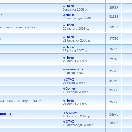
Helen
і
88518
8 жовтня 2008 р.
Helen
и?
51358
28 листопада 2008 р.
Helen
23487
 вызывает у вас улыбку
29 лютого 2008 р.
Helen
37750
и
21 березня 2008 р.
Helen
26209
16 квітня 2007 р.
Helen
72216
25 липня 2009 р.
serennisima
35572
29 січня 2008 р.
CTAC
41243
24 січня 2009 р.
Bonya
35088
16 серпня 2009 р.
Helen
им, если это входит в ваши
25300
21 липня 2008 р.
Andrew
робота?
24975
10 березня 2010 р.
CTAC
50639
10 листопада 2008 р.