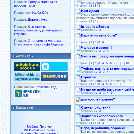
Продам:
Продам маленьких
вопрос вредности и другие.org
поросят та кіз
Сторінки: |
1
|
2
|
3
|
Ваш Идеал
Пропоную:
Фарба Київ
У кого какой идеал человека? ... 
которого вы считаете идеальным?его
Продам:
Дитяче ліжко
Сторінки: |
1
|
2
|
Продам:
Козырьки из
Інтерв‘ю з Богом
поликарбоната и др. материала
Сторінки: |
1
|
2
|
Одесса
Верите ли вы в бога?
Продам:
Стеллажи из металла,
Сторінки: |
1
|
2
|
3
|
4
|
Стеллажи и полки Лофт Одесса
Человек и закон!!!
Сторінки: |
1
|
2
|
3
|
4
|
Друзі сайту
Якого насправді ми віросповід
Сторінки: |
1
|
2
|
3
|
4
|
5
|
6
|
7
|
8
|
9
|
10
|
Тупість, наглість та несправедл
Сторінки: |
1
|
2
|
3
|
4
|
Стриптиз
Ваше отношение к стриптизу???
Сторінки: |
1
|
2
|
3
|
4
|
5
|
6
|
7
|
8
|
Наша кнопка: (
показати код
)
На що не треба витрачати свій 
Сторінки: |
1
|
2
|
3
|
4
|
5
|
для чого ви живете?
Відвідувачі
Смена поколений
Сторінки: |
1
|
2
|
Худшее из человеческого....
Какое из человеческих качеств в
Сторінки: |
1
|
2
|
3
|
4
|
Мебель Прилуки
Вера, верования, ворожки
WEB-камери Прилук
Как вы относитесь ко всякому ро
Новини Прилук сьогодні