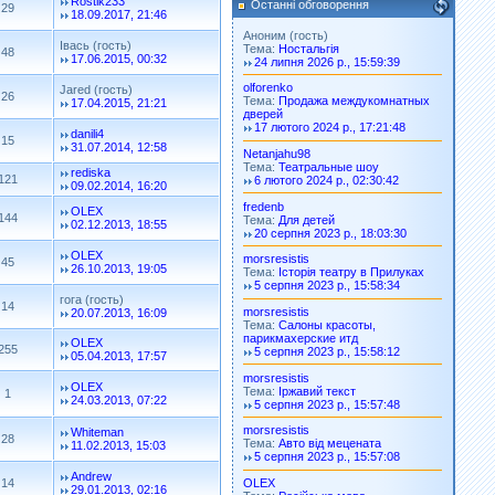
Rostik233
Останні обговорення
29
18.09.2017, 21:46
Аноним (гость)
Івась (гость)
Тема:
Ностальгія
48
17.06.2015, 00:32
24 липня 2026 р., 15:59:39
olforenko
Jared (гость)
26
Тема:
Продажа междукомнатных
17.04.2015, 21:21
дверей
17 лютого 2024 р., 17:21:48
danili4
15
31.07.2014, 12:58
Netanjahu98
Тема:
Театральные шоу
rediska
121
6 лютого 2024 р., 02:30:42
09.02.2014, 16:20
fredenb
OLEX
144
Тема:
Для детей
02.12.2013, 18:55
20 серпня 2023 р., 18:03:30
OLEX
morsresistis
45
26.10.2013, 19:05
Тема:
Історія театру в Прилуках
5 серпня 2023 р., 15:58:34
гога (гость)
14
morsresistis
20.07.2013, 16:09
Тема:
Салоны красоты,
парикмахерские итд
OLEX
255
5 серпня 2023 р., 15:58:12
05.04.2013, 17:57
morsresistis
OLEX
Тема:
Іржавий текст
1
24.03.2013, 07:22
5 серпня 2023 р., 15:57:48
morsresistis
Whiteman
28
Тема:
Авто від мецената
11.02.2013, 15:03
5 серпня 2023 р., 15:57:08
Andrew
OLEX
14
29.01.2013, 02:16