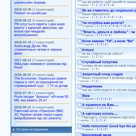
що ви робите, щоб запобігти зах
українських моряків
Сторінки: |
1
|
2
|
3
|
4
|
5
|
6
|
2018-10-30
(2 коментарів)
Як ви ставитесь до соціальної
Ремонт по-російськи
Ваше відношення:
Сторінки: |
1
|
2
|
3
|
4
|
5
|
6
|
7
|
8
|
2018-08-22
(0 коментарів)
Чи потрібна вам релігія?
РФ готується підняти з дна моря
Сторінки: |
1
|
2
|
3
|
4
|
5
|
6
|
7
|
8
|
9
|
ракету з ядерним двигуном, що
впала при невдалих
"Власть, деньги и любовь" - ч
випробуваннях
Сторінки: |
1
|
2
|
3
|
4
|
Коли кажемо "ТИ", а коли "Ви"
2018-03-19
(2 коментарів)
Сторінки: |
1
|
2
|
3
|
Александр Дугин: Мы
стремительно летим в чёрную
Клікухі
дыру.
як ви ставитеся до клікух?
Сторінки: |
1
|
2
|
3
|
2017-08-21
(2 коментарів)
Случайный попутчик
WikiLeaks виявився залежним від
готовы ли вы провести свой отпу
Росії!
Сторінки: |
1
|
2
|
Запретный плод сладок
2016-08-02
(0 коментарів)
Ваше отношение к всякому роду 
The Economist: Українська гривня
Сторінки: |
1
|
2
|
перша в світі за недооціненістю:
справедливий курс - 7,74 за долар
Неудачники
как вы себя ведете в случае неуд
2016-07-30
(1 коментарів)
Віра
Росія продає "флешку" об’ємом 50
Сторінки: |
1
|
2
|
3
|
4
|
Мб, яка важить 25 кг!
А нравятся ли Вам.....
2016-05-31
(0 коментарів)
Сторінки: |
1
|
2
|
3
|
4
|
Ракетний катер «Прилуки» ВМС
А картошку копать....
ЗС України провів перші ходові
Підходить сезон копання картоплі,
випробування під час ремонту
Сторінки: |
1
|
2
|
3
|
4
|
Hello tomorrow! Good bye the ye
Останні оголошення
Сторінки: |
1
|
2
|
3
|
Бронзовый загар