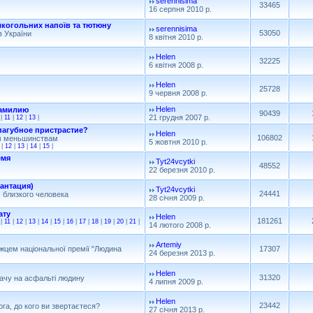
serennisima
33465
16 серпня 2010 р.
когольних напоїв та тютюну
serennisima
53050
в України
8 квітня 2010 р.
Helen
32225
6 квітня 2008 р.
Helen
25728
9 червня 2008 р.
Helen
фамилию
90439
21 грудня 2007 р.
|
11
|
12
|
13
|
пагубное пристрастие?
Helen
106802
им меньшинствам
5 жовтня 2010 р.
|
12
|
13
|
14
|
15
|
емя
Tyt24vcytki
48552
22 березня 2010 р.
антация)
Tyt24vcytki
24441
, близкого человека
28 січня 2009 р.
ату
Helen
181261
|
11
|
12
|
13
|
14
|
15
|
16
|
17
|
18
|
19
|
20
|
21
|
14 лютого 2008 р.
Artemiy
жцем національної премії "Людина
17307
24 березня 2013 р.
Helen
31320
ачу на асфальті людину
4 липня 2009 р.
Helen
23442
га, до кого ви звертаєтеся?
27 січня 2013 р.