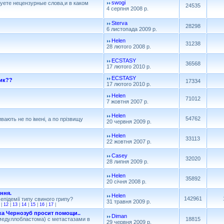
swogi
зуете нецензурные слова,и в каком
24535
4 серпня 2008 р.
Sterva
28298
6 листопада 2009 р.
Helen
31238
28 лютого 2008 р.
ECSTASY
36568
17 лютого 2010 р.
ECSTASY
ник??
17334
17 лютого 2010 р.
Helen
71012
7 жовтня 2007 р.
Helen
54762
вають не по імені, а по прізвищу
20 червня 2009 р.
Helen
33113
22 жовтня 2007 р.
Casey
32020
28 липня 2009 р.
Helen
35892
20 січня 2008 р.
ення.
Helen
142961
 епідемії типу свиного грипу?
31 травня 2009 р.
|
12
|
13
|
14
|
15
|
16
|
17
|
ка Чернозуб просит помощи..
Diman
(медуллобластома) с метастазами в
18815
29 червня 2009 р.