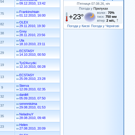
54
09.12.2010, 13:42
П'ятниця 07.08.26, ніч
Погода у
Прилуках
Frankinshtain
волог.:
70%
75
+23°
01.12.2010, 16:00
тиск:
750 мм
вітер:
2 м/с,
OLEX
82
Погода у Києві
Погода у Чернігові
29.11.2010, 19:30
Grey
38
28.11.2010, 23:56
Ula
27
18.10.2010, 23:11
ECSTASY
29
14.10.2010, 00:50
Tyt24vcytki
19
12.10.2010, 00:28
ECSTASY
13
25.09.2010, 23:28
Sterva
9
12.09.2010, 02:35
danili4
32
05.09.2010, 07:50
serennisima
37
29.08.2010, 01:53
NeladnuY
35
28.08.2010, 09:48
Helen
23
27.08.2010, 20:09