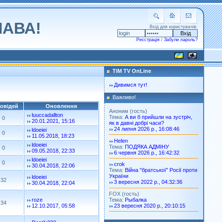
ЛАВА!
Вхід для користувачів:
Реєстрація
/
Забули пароль?
TIM TV OnLine
Дивимся тут!
Важливо!
овідей
Оновлення
Аноним (гость)
luuccadallton
Тема:
А ви б прийшли на зустріч,
0
20.01.2021, 15:16
як в давні добрі часи?
24 липня 2026 р., 16:08:46
ldoeiei
0
11.05.2018, 18:23
Helen
ldoeiei
Тема:
ПОДЯКА АДМІНУ
0
09.05.2018, 22:33
6 червня 2026 р., 16:42:32
ldoeiei
0
crok
30.04.2018, 22:06
Тема:
Війна "братської" Росії проти
України
ldoeiei
32
3 вересня 2022 р., 04:32:36
30.04.2018, 22:04
FOX (гость)
Тема:
Рыбалка
roze
34
23 вересня 2020 р., 20:10:15
12.10.2017, 05:58