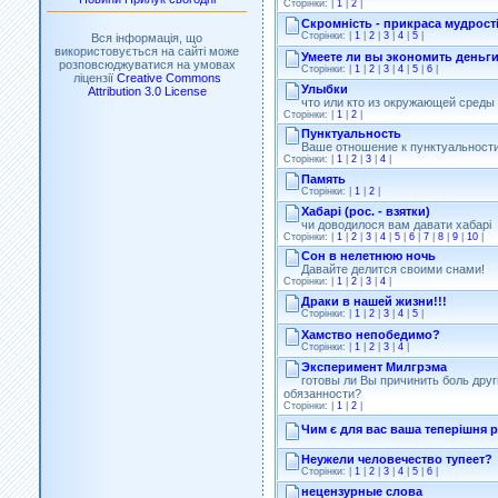
Сторінки: |
1
|
2
|
Скромність - прикраса мудрост
Сторінки: |
1
|
2
|
3
|
4
|
5
|
Вся інформація, що
використовується на сайті може
Умеете ли вы экономить деньг
розповсюджуватися на умовах
Сторінки: |
1
|
2
|
3
|
4
|
5
|
6
|
ліцензії
Creative Commons
Улыбки
Attribution 3.0 License
что или кто из окружающей среды
Сторінки: |
1
|
2
|
Пунктуальность
Ваше отношение к пунктуальност
Сторінки: |
1
|
2
|
3
|
4
|
Память
Сторінки: |
1
|
2
|
Хабарі (рос. - взятки)
чи доводилося вам давати хабарі
Сторінки: |
1
|
2
|
3
|
4
|
5
|
6
|
7
|
8
|
9
|
10
|
Сон в нелетнюю ночь
Давайте делится своими снами!
Сторінки: |
1
|
2
|
3
|
4
|
Драки в нашей жизни!!!
Сторінки: |
1
|
2
|
3
|
4
|
5
|
Хамство непобедимо?
Сторінки: |
1
|
2
|
3
|
4
|
Эксперимент Милгрэма
готовы ли Вы причинить боль друг
обязанности?
Сторінки: |
1
|
2
|
Чим є для вас ваша теперішня 
Неужели человечество тупеет?
Сторінки: |
1
|
2
|
3
|
4
|
5
|
6
|
нецензурные слова