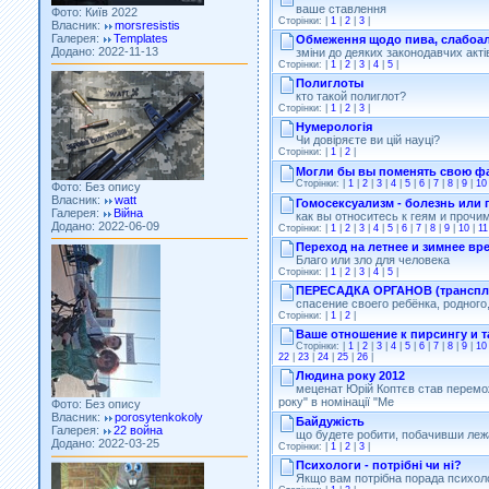
Додано: 2022-11-13
ваше ставлення
Сторінки: |
1
|
2
|
3
|
Обмеження щодо пива, слабоал
зміни до деяких законодавчих акті
Сторінки: |
1
|
2
|
3
|
4
|
5
|
Полиглоты
кто такой полиглот?
Сторінки: |
1
|
2
|
3
|
Нумерологія
Чи довіряєте ви цій науці?
Фото: Без опису
Сторінки: |
1
|
2
|
Власник:
watt
Галерея:
Війна
Могли бы вы поменять свою 
Додано: 2022-06-09
Сторінки: |
1
|
2
|
3
|
4
|
5
|
6
|
7
|
8
|
9
|
10
Гомосексуализм - болезнь или 
как вы относитесь к геям и проч
Сторінки: |
1
|
2
|
3
|
4
|
5
|
6
|
7
|
8
|
9
|
10
|
11
Переход на летнее и зимнее вр
Благо или зло для человека
Сторінки: |
1
|
2
|
3
|
4
|
5
|
ПЕРЕСАДКА ОРГАНОВ (транспл
спасение своего ребёнка, родного
Сторінки: |
1
|
2
|
Ваше отношение к пирсингу и т
Сторінки: |
1
|
2
|
3
|
4
|
5
|
6
|
7
|
8
|
9
|
10
22
|
23
|
24
|
25
|
26
|
Фото: Без опису
Власник:
porosytenkokoly
Людина року 2012
Галерея:
22 война
меценат Юрій Коптєв став перемо
Додано: 2022-03-25
року" в номінації "Ме
Байдужість
що будете робити, побачивши леж
Сторінки: |
1
|
2
|
3
|
Психологи - потрібні чи ні?
Якщо вам потрібна порада психоло