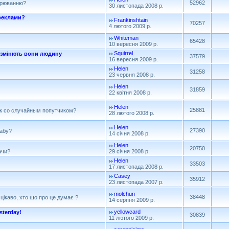
52962
ворюванню?
30 листопада 2008 р.
 реклами?
Frankinshtain
70257
4 лютого 2009 р.
Whiteman
65428
10 вересня 2009 р.
Squirrel
и змінють вони людину
37579
16 вересня 2009 р.
Helen
31258
23 червня 2008 р.
Helen
31859
22 квітня 2008 р.
Helen
25881
ск со случайным попутчиком?
28 лютого 2008 р.
Helen
27390
табу?
14 січня 2008 р.
Helen
20750
ачи?
29 січня 2008 р.
Helen
33503
17 листопада 2008 р.
Casey
35912
23 листопада 2007 р.
molchun
38448
 цікаво, хто що про це думає ?
14 серпня 2009 р.
yellowcard
sterday!
30839
11 лютого 2009 р.