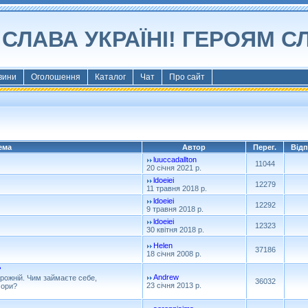
СЛАВА УКРАЇНІ! ГЕРОЯМ С
вини
Оголошення
Каталог
Чат
Про сайт
ема
Автор
Перег.
Відп
luuccadallton
11044
20 січня 2021 р.
ldoeiei
12279
11 травня 2018 р.
ldoeiei
12292
9 травня 2018 р.
ldoeiei
12323
30 квітня 2018 р.
Helen
37186
18 січня 2008 р.
?
Andrew
рожній. Чим займаєте себе,
36032
23 січня 2013 р.
чори?