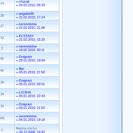
chuvak
14
24.02.2010, 08:33
angelok90
20
22.02.2010, 17:24
serennisima
27
21.02.2010, 21:08
ECSTASY
32
21.02.2010, 15:20
serennisima
2
18.02.2010, 00:11
Emigrant
80
26.01.2010, 19:04
lilac
60
05.01.2010, 21:58
Emigrant
28
05.01.2010, 09:01
LIOSHA
29
04.01.2010, 22:43
Emigrant
33
04.01.2010, 21:52
serennisima
161
04.01.2010, 19:18
Marina (гость)
2
30.12.2009, 14:42