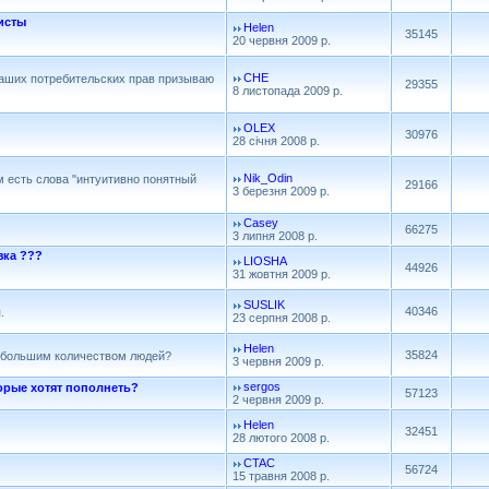
исты
Helen
35145
20 червня 2009 р.
CHE
аших потребительских прав призываю
29355
8 листопада 2009 р.
OLEX
30976
28 січня 2008 р.
Nik_Odin
м есть слова "интуитивно понятный
29166
3 березня 2009 р.
Casey
66275
3 липня 2008 р.
зка ???
LIOSHA
44926
31 жовтня 2009 р.
SUSLIK
40346
.
23 серпня 2008 р.
Helen
35824
 большим количеством людей?
3 червня 2009 р.
sergos
орые хотят пополнеть?
57123
2 червня 2009 р.
Helen
32451
28 лютого 2008 р.
CTAC
56724
15 травня 2008 р.