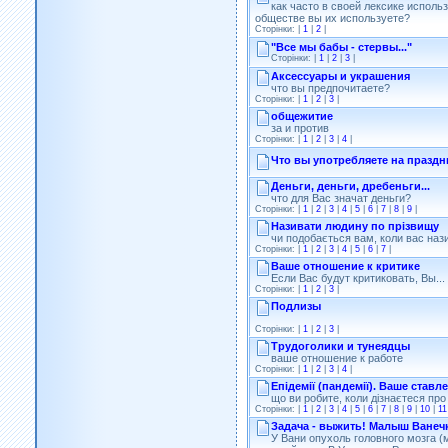
как часто в своей лексике исполь
обществе вы их используете?
Сторінки: |
1
|
2
|
"Все мы бабы - стервы..."
Сторінки: |
1
|
2
|
3
|
Аксессуары и украшения
что вы предпочитаете?
Сторінки: |
1
|
2
|
3
|
общежитие
за и против
Сторінки: |
1
|
2
|
3
|
4
|
Что вы употребляете на празд
Деньги, деньги, дребеньги...
что для Вас значат деньги?
Сторінки: |
1
|
2
|
3
|
4
|
5
|
6
|
7
|
8
|
9
|
Називати людину по прізвищу
чи подобається вам, коли вас нази
Сторінки: |
1
|
2
|
3
|
4
|
5
|
6
|
7
|
Ваше отношение к критике
Если Вас будут критиковать, Вы...
Сторінки: |
1
|
2
|
3
|
Подлизы
Сторінки: |
1
|
2
|
3
|
Трудоголики и тунеядцы
ваше отношение к работе
Сторінки: |
1
|
2
|
3
|
4
|
Епідемії (пандемії). Ваше ставл
що ви робите, коли дізнаєтеся про
Сторінки: |
1
|
2
|
3
|
4
|
5
|
6
|
7
|
8
|
9
|
10
|
11
Задача - выжить! Малыш Ванеч
У Вани опухоль головного мозга 