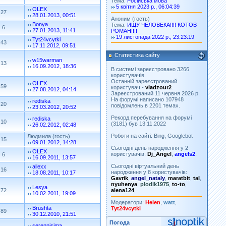
Тема:
Російська мова
5 квітня 2023 р., 06:04:39
OLEX
27
28.01.2013, 00:51
Аноним (гость)
Bonya
Тема:
ИЩУ ЧЕЛОВЕКА!!!! КОТОВ
6
27.01.2013, 11:41
РОМАН!!!!
19 листопада 2022 р., 23:23:19
Tyt24vcytki
43
17.11.2012, 09:51
Статистика сайту
w15warman
13
16.09.2012, 18:36
В системі зареєстровано 3266
користувачів.
Останній зареєстрований
OLEX
59
користувач -
vladzour2
.
27.08.2012, 04:14
Зареєстрований 11 червня 2026 р.
На форумі написано 107948
rediska
20
повідомлень в 2201 темах.
23.03.2012, 20:52
Рекорд перебування на форумі
rediska
10
(3181) був 13.11.2022
26.02.2012, 02:48
Роботи на сайті: Bing, Googlebot
Людмила (гость)
15
09.01.2012, 14:28
Сьогодні день народження у 2
OLEX
користувачів:
Dj_Angel
,
angels2
,
6
16.09.2011, 13:57
Сьогодні віртуальний день
allexx
16
народження у 8 користувачів:
18.08.2011, 10:17
Gavrik
,
angel_nataly
,
maratbit
,
tal
,
nyuhenya
,
plodik1975
,
to-to
,
Lesya
72
alena124
,
10.02.2011, 19:09
Модератори:
Helen
,
watt
,
Brushta
Tyt24vcytki
89
30.12.2010, 21:51
Погода
serennisima