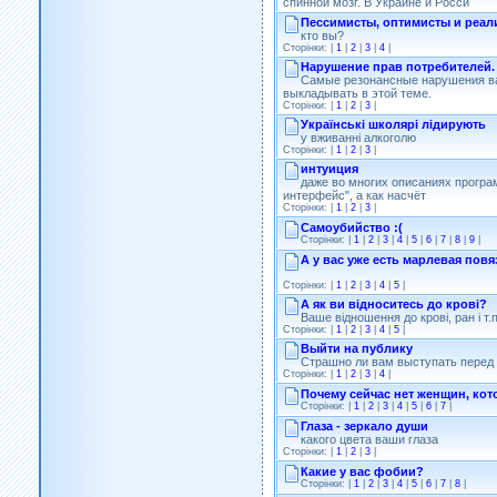
спинной мозг. В Украине и Росси
Пессимисты, оптимисты и реал
кто вы?
Сторінки: |
1
|
2
|
3
|
4
|
Нарушение прав потребителей.
Самые резонансные нарушения в
выкладывать в этой теме.
Сторінки: |
1
|
2
|
3
|
Українські школярі лідирують
у вживанні алкоголю
Сторінки: |
1
|
2
|
3
|
интуиция
даже во многих описаниях програ
интерфейс", а как насчёт
Сторінки: |
1
|
2
|
3
|
Самоубийство :(
Сторінки: |
1
|
2
|
3
|
4
|
5
|
6
|
7
|
8
|
9
|
А у вас уже есть марлевая повя
Сторінки: |
1
|
2
|
3
|
4
|
5
|
А як ви відноситесь до крові?
Ваше відношення до крові, ран і т.п
Сторінки: |
1
|
2
|
3
|
4
|
5
|
Выйти на публику
Страшно ли вам выступать перед
Сторінки: |
1
|
2
|
3
|
4
|
Почему сейчас нет женщин, кот
Сторінки: |
1
|
2
|
3
|
4
|
5
|
6
|
7
|
Глаза - зеркало души
какого цвета ваши глаза
Сторінки: |
1
|
2
|
3
|
Какие у вас фобии?
Сторінки: |
1
|
2
|
3
|
4
|
5
|
6
|
7
|
8
|