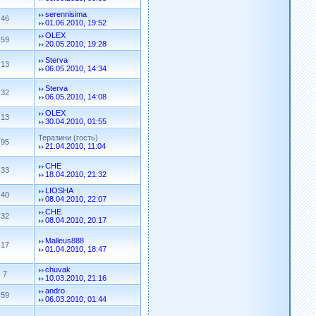
serennisima
46
01.06.2010, 19:52
OLEX
59
20.05.2010, 19:28
Sterva
13
06.05.2010, 14:34
Sterva
32
06.05.2010, 14:08
OLEX
13
30.04.2010, 01:55
Теразини (гость)
95
21.04.2010, 11:04
CHE
33
18.04.2010, 21:32
LIOSHA
40
08.04.2010, 22:07
CHE
32
08.04.2010, 20:17
Malleus888
17
01.04.2010, 18:47
chuvak
7
10.03.2010, 21:16
andro
59
06.03.2010, 01:44