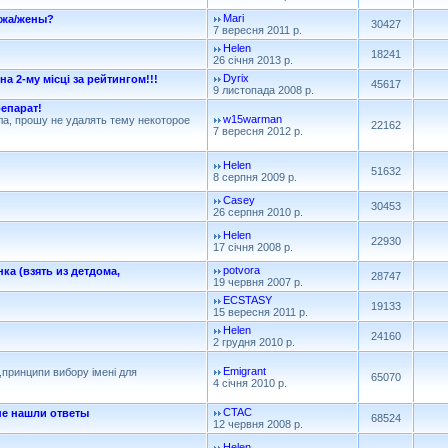
Mari
ужа/жены?
30427
7 вересня 2011 р.
Helen
18241
26 січня 2013 р.
Dyrix
а 2-му місці за рейтингом!!!
45617
9 листопада 2008 р.
епарат!
w15warman
а, прошу не удалять тему некоторое
22162
7 вересня 2012 р.
Helen
51632
8 серпня 2009 р.
Casey
30453
26 серпня 2010 р.
Helen
22930
17 січня 2008 р.
potvora
а (взять из детдома,
28747
19 червня 2007 р.
ECSTASY
19133
15 вересня 2011 р.
Helen
24160
2 грудня 2010 р.
Emigrant
,принципи вибору імені для
65070
4 січня 2010 р.
CTAC
не нашли ответы
68524
12 червня 2008 р.
Helen