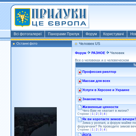
Всі фотогалереї
Панорами Прилук
Форум
Користувачі
Но
Останні фото
Человек US
Форум
РАЗНОЕ
Человек
Все о человеках и о человеческом
Т
Профессия риелтор
Массаж для всех
Услуги в Херсоне и Украине
Знакомства
Жизненные ценности
Чего Вам не хватает в жизни?
Сторінки: |
1
|
2
|
3
|
4
|
Як ви коротаєте зимові вечори
Зима у розпалі, а форум майже по
форумчани? Як проводите зимові ве
Фото: Київ 2022
Сторінки: |
1
|
2
|
3
|
4
|
Власник:
morsresistis
Галерея:
Templates
ЙОГА