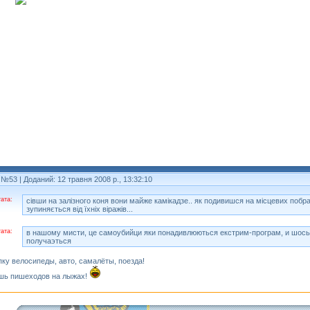
 №53
| Доданий: 12 травня 2008 р., 13:32:10
ата:
сівши на залізного коня вони майже камікадзе.. як подивишся на місцевих побр
зупиняється від їхніх віражів...
ата:
в нашому мисти, це самоубийци яки понадивлюються екстрим-програм, и шось 
получаэться
ку велосипеды, авто, самалёты, поезда!
шь пишеходов на лыжах!