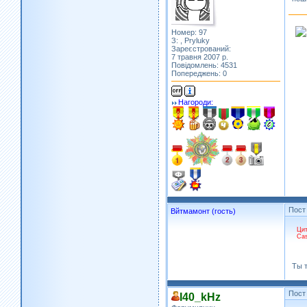
Номер: 97
З: , Pryluky
Зареєстрований:
7 травня 2007 р.
Повідомлень: 4531
Попереджень: 0
Нагороди:
Пост
Вйтмамонт (гость)
Цит
Cas
Ты т
Пост
I40_kHz