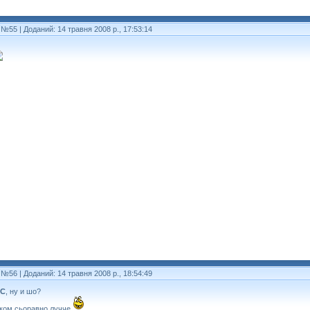
 №55
| Доданий: 14 травня 2008 р., 17:53:14
 №56
| Доданий: 14 травня 2008 р., 18:54:49
AC
, ну и шо?
ком сьоравно лучче