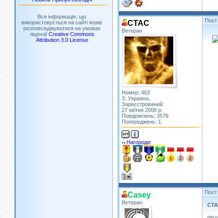
Вся інформація, що
Пост
CTAC
використовується на сайті може
розповсюджуватися на умовах
Ветеран
ліцензії
Creative Commons
Attribution 3.0 License
Номер: 463
З: Украина,
Зареєстрований:
27 квітня 2008 р.
Повідомлень: 3579
Попереджень: 1
Нагороди:
Пост
Casey
Ветеран
CT
пеш