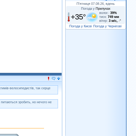
П'ятниця 07.08.26, вдень
Погода у
Прилуках
волог.:
39%
+35°
тиск:
749 мм
вітер:
3 м/с,
Погода у Києві
Погода у Чернігові
атимів-велосипедистів, так серце
питаються зробить, но нечого не