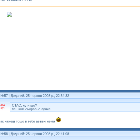
 №57
| Доданий: 25 червня 2008 р., 22:34:32
ата
CTAC, ну и шо?
ey:
пешком сьоравно лучче
ак кажеш тошо в тебе автівкі нема
 №58
| Доданий: 25 червня 2008 р., 22:41:08