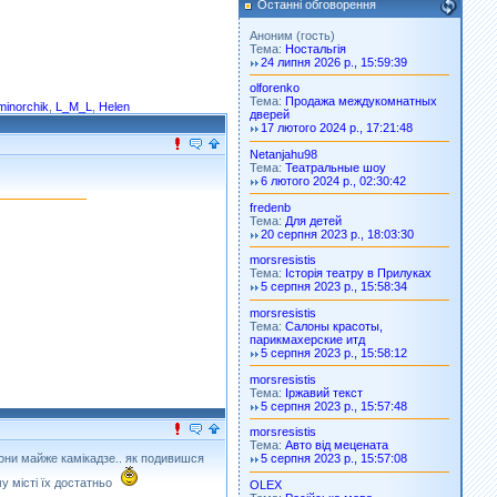
Останні обговорення
Аноним (гость)
Тема:
Ностальгія
24 липня 2026 р., 15:59:39
olforenko
Тема:
Продажа междукомнатных
minorchik
,
L_M_L
,
Helen
дверей
17 лютого 2024 р., 17:21:48
Netanjahu98
Тема:
Театральные шоу
6 лютого 2024 р., 02:30:42
fredenb
Тема:
Для детей
20 серпня 2023 р., 18:03:30
morsresistis
Тема:
Історія театру в Прилуках
5 серпня 2023 р., 15:58:34
morsresistis
Тема:
Салоны красоты,
парикмахерские итд
5 серпня 2023 р., 15:58:12
morsresistis
Тема:
Іржавий текст
5 серпня 2023 р., 15:57:48
morsresistis
Тема:
Авто від мецената
вони майже камікадзе.. як подивишся
5 серпня 2023 р., 15:57:08
му місті їх достатньо
OLEX