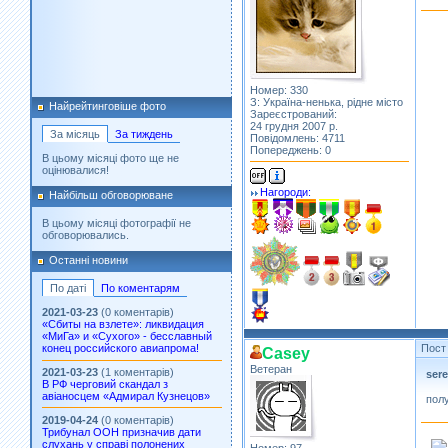
Номер: 330
З: Україна-ненька, рідне місто
Найрейтинговіше фото
Зареєстрований:
24 грудня 2007 р.
За місяць
За тиждень
Повідомлень: 4711
Попереджень: 0
В цьому місяці фото ще не
оцінювалися!
Нагороди:
Найбільш обговорюване
В цьому місяці фотографії не
обговорювались.
Останні новини
По даті
По коментарям
2021-03-23
(0 коментарів)
«Сбиты на взлете»: ликвидация
«МиГа» и «Сухого» - бесславный
Пост
конец российского авиапрома!
Casey
Ветеран
2021-03-23
(1 коментарів)
ser
В РФ черговий скандал з
авіаносцем «Адмирал Кузнецов»
пол
2019-04-24
(0 коментарів)
Трибунал ООН призначив дати
слухань у справі полонених