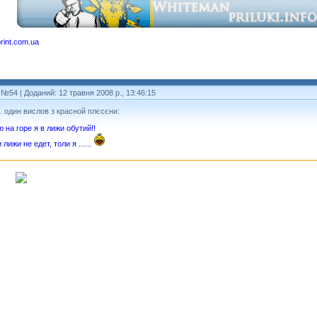
rint.com.ua
 №54
| Доданий: 12 травня 2008 р., 13:46:15
.. один вислов з красной плєсєни:
 на горе я в лижи обутий!!
 лижи не едет, толи я ......