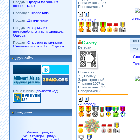
Продам:
Продам маленьких
Повідомлень: 927
поросят та кіз
Попереджень: 5
Пропоную:
Фарба Київ
creap
Нагороди:
Продам:
Дитяче ліжко
Продам:
Козырьки из
поликарбоната и др. материала
Одесса
Пост
Casey
Продам:
Стеллажи из металла,
Стеллажи и полки Лофт Одесса
Ветеран
так.
Стою
Друзі сайту
Толи
Номер: 97
З: , Pryluky
Зареєстрований:
7 травня 2007 р.
Повідомлень: 4531
Наша кнопка: (
показати код
)
Попереджень: 0
Нагороди:
Відвідувачі
Мебель Прилуки
WEB-камери Прилук
Новини Прилук сьогодні