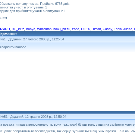
 Обмежень по часу немає. Пройшло 6736 днів.
рийняття участі в опитуванні: 1
хідних для прийняття участі в опитуванні: 1
ннях!
LIZARD
,
I40_kHz
,
Bonya
,
Whiteman
,
ho4u_pizzu
,
zona
,
OLEX
,
Diman
,
Casey
,
Tania
,
AlinKa
,
ідомлення
 №1
| Доданий: 27 лютого 2008 р., 11:25:34
 варіанти панове.
 №51
| Доданий: 12 травня 2008 р., 12:50:04
а поважати права велосипедистів, вони теж люди! більш того, сівши на залізного коня 
ісцевих побратимів-велосипедистів, так серце зупиняється від їхніх віражів... а в нашо