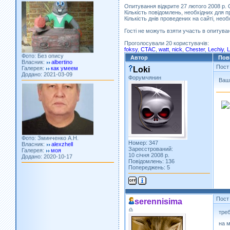
Опитування відкрите 27 лютого 2008 р.
Кількість повідомлень, необхідних для п
Кількість днів проведених на сайті, необ
Гості не можуть взяти участь в опитува
Фото: Без опису
Проголосували 20 користувачів:
Власник:
albertino
foksy
,
CTAC
,
watt
,
nick
,
Chester
,
Lechiy
,
Галерея:
как умеем
Додано: 2021-03-09
Автор
Пов
Пост
Loki
Форумчянин
Ваші
Фото: Зминченко А.Н.
Власник:
alexzhell
Галерея:
моя
Додано: 2020-10-17
Номер: 347
Зареєстрований:
10 січня 2008 р.
Повідомлень: 136
Попереджень: 5
Пост
serennisima
♎
треб
на м