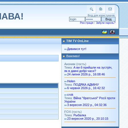
ЛАВА!
Вхід для користувачів:
Реєстрація
/
Забули пароль?
TIM TV OnLine
Дивимся тут!
Важливо!
Аноним (гость)
Тема:
А ви б прийшли на зустріч,
як в давні добрі часи?
24 липня 2026 р., 16:08:46
Helen
Тема:
ПОДЯКА АДМІНУ
6 червня 2026 р., 16:42:32
crok
Тема:
Війна "братської" Росії проти
України
3 вересня 2022 р., 04:32:36
FOX (гость)
Тема:
Рыбалка
23 вересня 2020 р., 20:10:15