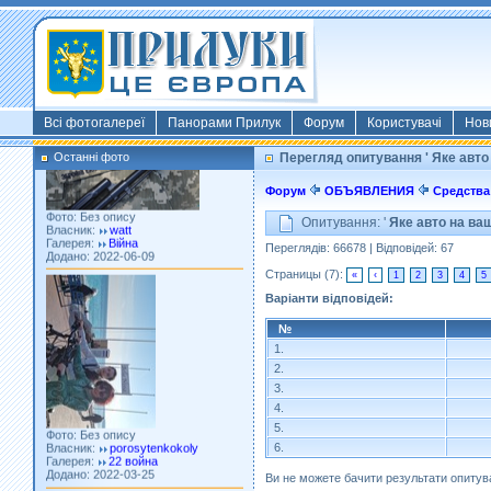
Фото: Київ 2022
Власник:
morsresistis
Галерея:
Templates
Додано: 2022-11-13
Всі фотогалереї
Панорами Прилук
Форум
Користувачі
Нов
Останні фото
Перегляд опитування ' Яке авто
Фото: Без опису
Власник:
watt
Форум
ОБЪЯВЛЕНИЯ
Средства
Галерея:
Війна
Додано: 2022-06-09
Опитування: '
Яке авто на ва
Переглядів: 66678 | Відповідей: 67
Страницы (7):
«
‹
1
2
3
4
5
Варіанти відповідей:
№
1.
2.
3.
Фото: Без опису
4.
Власник:
porosytenkokoly
Галерея:
22 война
5.
Додано: 2022-03-25
6.
Ви не можете бачити результати опитув