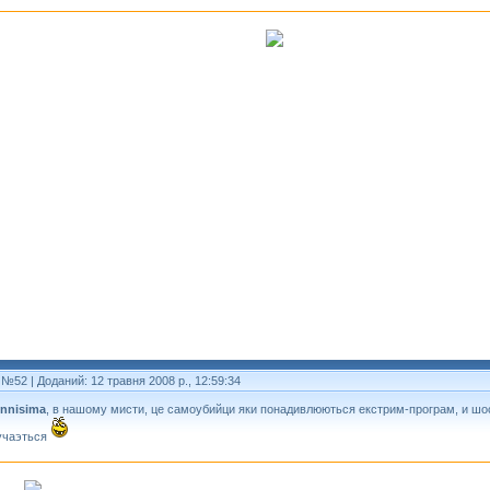
 №52
| Доданий: 12 травня 2008 р., 12:59:34
ennisima
, в нашому мисти, це самоубийци яки понадивлюються екстрим-програм, и шос
учаэться