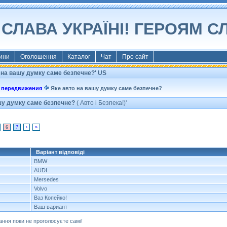
СЛАВА УКРАЇНІ! ГЕРОЯМ С
ини
Оголошення
Каталог
Чат
Про сайт
 на вашу думку саме безпечне?' US
 передвижения
Яке авто на вашу думку саме безпечне?
шу думку саме безпечне?
( Авто і Безпека!)'
6
7
›
»
Варіант відповіді
BMW
AUDI
Mersedes
Volvo
Ваз Копейко!
Ваш вариант
ання поки не проголосуєте самі!