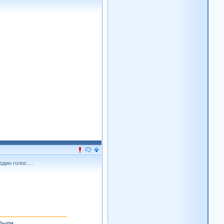
дин голос....
были.