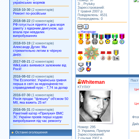
Номер: 97
українських моряків
З: , Pryluky
Зареєстрований:
2018-10-30
(2 коментарів)
7 травня 2007 р.
Ремонт по-російськи
Повідомлень: 4531
Попереджень: 0
2018-08-22
(0 коментарів)
РФ готується підняти з дна моря
ракету з ядерним двигуном, що
Нагороди:
впала при невдалих
випробуваннях
2018-03-19
(2 коментарів)
Александр Дугин: Мы
стремительно летим в чёрную
дыру.
2017-08-21
(2 коментарів)
WikiLeaks виявився залежним від
Росії!
2016-08-02
(0 коментарів)
The Economist: Українська гривня
Пост
Whiteman
перша в світі за недооціненістю:
КТУЛХУ
справедливий курс - 7,74 за долар
Цит
2016-07-30
(1 коментарів)
Росія продає "флешку" об’ємом 50
Мб, яка важить 25 кг!
Цит
2016-05-31
(0 коментарів)
Ракетний катер «Прилуки» ВМС
Фтоп
ЗС України провів перші ходові
випробування під час ремонту
Даё
Номер: 295
З: Украина, Прилуки
Останні оголошення
Зареєстрований:
2 грудня 2007 р.