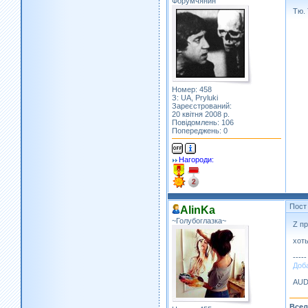
Форумчянин
Тю. 
Номер: 458
З: UA, Pryluki
Зареєстрований:
20 квітня 2008 р.
Повідомлень: 106
Попереджень: 0
Нагороди:
Пост
AlinKa
~Голубоглазка~
Z пр
хот
-----
Доба
AUD
Всел