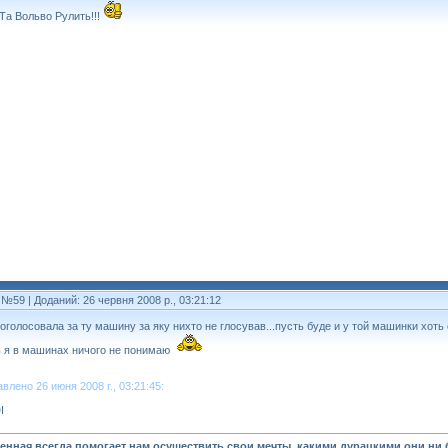
Та Вольво Рулить!!!
 №59
| Доданий: 26 червня 2008 р., 03:21:12
оголосовала за ту машину за яку нихто не глосував...пусть буде и у той машинки хоть о
ь я в машинах ничого не понимаю
влено 26 июня 2008 г., 03:21:45:
I
енная всегда помогает нам осуществить свои мечты, какими дурацкими они ни 