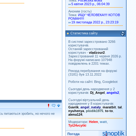
Тема:
Російська мова
5 квітня 2023 р., 06:04:39
Аноним (гость)
Тема:
ИЩУ ЧЕЛОВЕКА!!!! КОТОВ
РОМАН!!!!
19 листопада 2022 р., 23:23:19
Статистика сайту
В системі зареєстровано 3266
користувачів.
Останній зареєстрований
користувач -
vladzour2
.
Зареєстрований 11 червня 2026 р.
На форумі написано 107948
повідомлень в 2201 темах.
Рекорд перебування на форумі
(3181) був 13.11.2022
Роботи на сайті: Bing, Googlebot
Сьогодні день народження у 2
користувачів:
Dj_Angel
,
angels2
,
Сьогодні віртуальний день
народження у 8 користувачів:
Gavrik
,
angel_nataly
,
maratbit
,
tal
,
nyuhenya
,
plodik1975
,
to-to
,
ь питаються зробить, но нечого не
alena124
,
Модератори:
Helen
,
watt
,
Tyt24vcytki
Погода