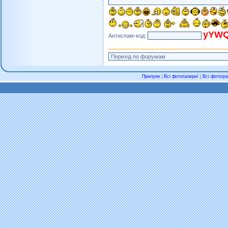
yYW
Антиспам-код:
Прилуки
|
Всі фотогалереї
|
Всі фотогра