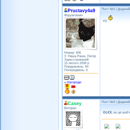
Пост №5
| Доданий:
Pructavy4a9
Форумчянин
е))
Номер: 406
З: Наша Раша, Питер
Зареєстрований:
15 лютого 2008 р.
Повідомлень: 84
Попереджень: 0
Нагороди:
Пост №6
| Доданий:
Casey
Ветеран
OLEX
, ну це шоб 