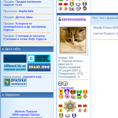
Продам:
Продам маленьких
поросят та кіз
Пропоную:
Фарба Київ
Продам:
Дитяче ліжко
Пост №3
| Доданий:
serennisima
Продам:
Козырьки из
♎
поликарбоната и др. материала
Mozilla Firefox fO
Одесса
Internet Explorer
Продам:
Стеллажи из металла,
Стеллажи и полки Лофт Одесса
Друзі сайту
Номер: 330
З: Україна-ненька,
рідне місто
Зареєстрований:
24 грудня 2007 р.
Повідомлень: 4711
Наша кнопка: (
показати код
)
Попереджень: 0
Нагороди:
Відвідувачі
Мебель Прилуки
WEB-камери Прилук
Новини Прилук сьогодні