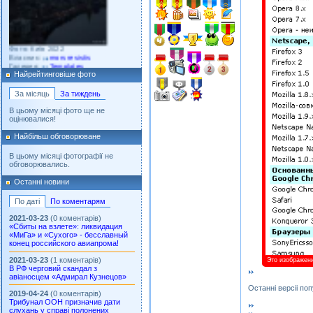
Фото: Київ 2022
Власник:
morsresistis
Галерея:
Templates
Додано: 2022-11-13
Найрейтинговіше фото
За місяць
За тиждень
В цьому місяці фото ще не
оцінювалися!
Найбільш обговорюване
Фото: Без опису
Власник:
watt
Галерея:
Війна
В цьому місяці фотографії не
Додано: 2022-06-09
обговорювались.
Останні новини
По даті
По коментарям
2021-03-23
(0 коментарів)
«Сбиты на взлете»: ликвидация
«МиГа» и «Сухого» - бесславный
конец российского авиапрома!
2021-03-23
(1 коментарів)
Это изображени
В РФ черговий скандал з
Фото: Без опису
авіаносцем «Адмирал Кузнецов»
Власник:
porosytenkokoly
Останні версіі по
Галерея:
22 война
2019-04-24
(0 коментарів)
Додано: 2022-03-25
Трибунал ООН призначив дати
слухань у справі полонених