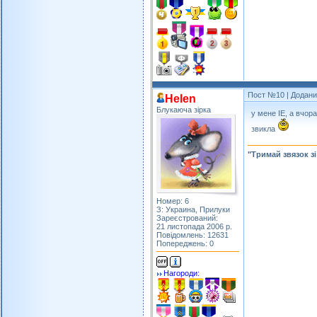
Пост №10
| Додани
Helen
Блукаюча зірка
у мене ІЕ, а вчор
звикла
"Тримай звязок з
Номер: 6
З: Украина, Прилуки
Зареєстрований:
21 листопада 2006 р.
Повідомлень: 12631
Попереджень: 0
Нагороди: