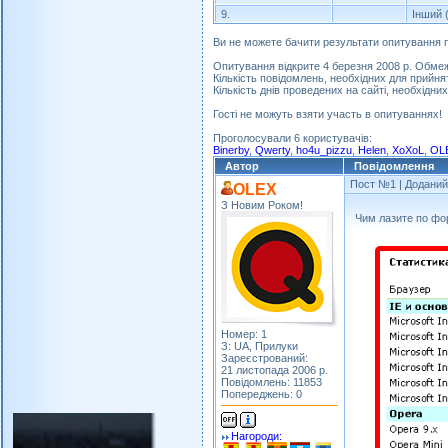
9.
Інший 
Ви не можете бачити результати опитування п
Опитування відкрите 4 березня 2008 р. Обме
Кількість повідомлень, необхідних для прийнят
Кількість днів проведених на сайті, необхідних
Гості не можуть взяти участь в опитуваннях!
Проголосували 6 користувачів:
Binerby
,
Qwerty
,
ho4u_pizzu
,
Helen
,
XoXoL
,
OL
Автор
Повідомлення
Пост №1
| Доданий:
OLEX
З Новим Роком!
Чим лазите по фо
Номер: 1
З: UA, Прилуки
Зареєстрований:
21 листопада 2006 р.
Повідомлень: 11853
Попереджень: 0
Нагороди: