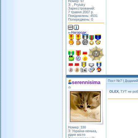
Номер: 97
З: , Pryluky
Зареєстрований:
7 травня 2007 р.
Повідомлень: 4531
Попереджень: 0
Нагороди:
Пост №7
| Доданий:
serennisima
♎
OLEX
, ТУТ не ро
Номер: 330
З: Україна-ненька,
рідне місто