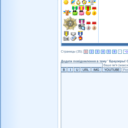
Страницы (35):
1
2
3
4
5
6
›
+1
Додати повідомлення в тему ' Браузеры! 
Ваше ім'я (макс