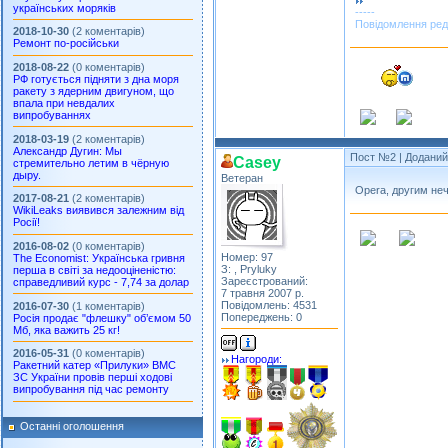
українських моряків
-----
Повідомлення ред
2018-10-30
(2 коментарів)
Ремонт по-російськи
2018-08-22
(0 коментарів)
РФ готується підняти з дна моря
ракету з ядерним двигуном, що
впала при невдалих
Фото: Без опису
випробуваннях
Власник:
albertino
Галерея:
как умеем
2018-03-19
(2 коментарів)
Додано: 2021-03-09
Александр Дугин: Мы
Пост №2
| Доданий:
Casey
стремительно летим в чёрную
дыру.
Ветеран
Opera, другим не
2017-08-21
(2 коментарів)
WikiLeaks виявився залежним від
Росії!
2016-08-02
(0 коментарів)
Номер: 97
The Economist: Українська гривня
Фото: Зминченко А.Н.
З: , Pryluky
перша в світі за недооціненістю:
Власник:
alexzhell
Зареєстрований:
справедливий курс - 7,74 за долар
Галерея:
моя
7 травня 2007 р.
Додано: 2020-10-17
Повідомлень: 4531
2016-07-30
(1 коментарів)
Попереджень: 0
Росія продає "флешку" об’ємом 50
Мб, яка важить 25 кг!
2016-05-31
(0 коментарів)
Нагороди:
Ракетний катер «Прилуки» ВМС
ЗС України провів перші ходові
випробування під час ремонту
Останні оголошення