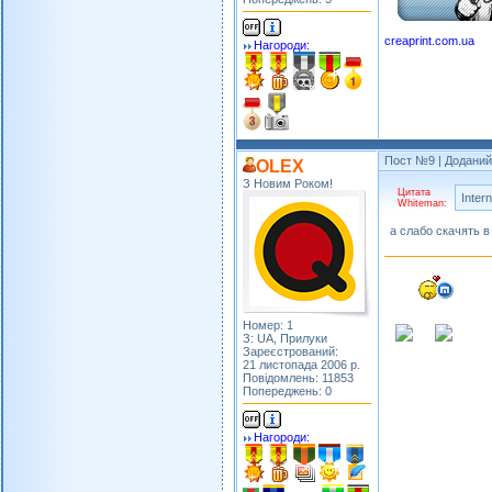
creaprint.com.ua
Нагороди:
Пост №9
| Доданий:
OLEX
З Новим Роком!
Цитата
Inter
Whiteman:
а слабо скачять 
Номер: 1
З: UA, Прилуки
Зареєстрований:
21 листопада 2006 р.
Повідомлень: 11853
Попереджень: 0
Нагороди: