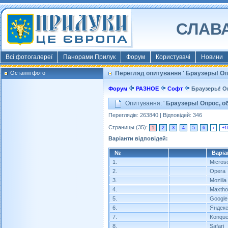
СЛАВА
Всі фотогалереї
Панорами Прилук
Форум
Користувачі
Новини
Останні фото
Перегляд опитування ' Браузеры! Оп
Форум
РАЗНОЕ
Софт
Браузеры! Оп
Опитування: '
Браузеры! Опрос, о
Переглядів: 263840 | Відповідей: 346
Страницы (35):
1
2
3
4
5
6
›
+1
Варіанти відповідей:
№
Варіа
1.
Microso
2.
Opera
3.
Mozilla
4.
Maxtho
5.
Google
6.
Яндекс
7.
Konque
8.
Safari