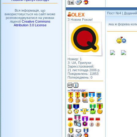
Вся інформація, що
Пост №4
| Доданий:
OLEX
використовується на сайті може
розповсюджуватися на умовах
З Новим Роком!
ліцензії
Creative Commons
яка ж форева кол
Attribution 3.0 License
Номер: 1
З: UA, Прилуки
Зареєстрований:
21 листопада 2006 р.
Повідомлень: 11853
Попереджень: 0
Нагороди: