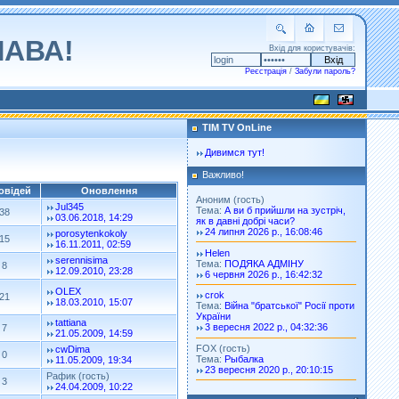
ЛАВА!
Вхід для користувачів:
Реєстрація
/
Забули пароль?
TIM TV OnLine
Дивимся тут!
Важливо!
овідей
Оновлення
Аноним (гость)
Jul345
Тема:
А ви б прийшли на зустріч,
38
03.06.2018, 14:29
як в давні добрі часи?
24 липня 2026 р., 16:08:46
porosytenkokoly
15
16.11.2011, 02:59
Helen
serennisima
Тема:
ПОДЯКА АДМІНУ
8
12.09.2010, 23:28
6 червня 2026 р., 16:42:32
OLEX
crok
21
18.03.2010, 15:07
Тема:
Війна "братської" Росії проти
України
tattiana
3 вересня 2022 р., 04:32:36
7
21.05.2009, 14:59
FOX (гость)
cwDima
0
Тема:
Рыбалка
11.05.2009, 19:34
23 вересня 2020 р., 20:10:15
Рафик (гость)
3
24.04.2009, 10:22