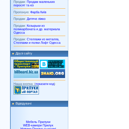
Продам:
Продам маленьких
поросят та кіз
Пропоную:
Фарба Київ
Продам:
Дитяче ліжко
Продам:
Козырьки из
поликарбоната и др. материала
Одесса
Продам:
Стеллажи из металла,
Стеллажи и полки Лофт Одесса
Друзі сайту
Наша кнопка: (
показати код
)
Відвідувачі
Мебель Прилуки
WEB-камери Прилук
Новини Прилук сьогодні