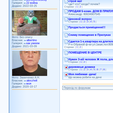
строй мат
Додано: 2022-03-25
где? что? когда? почем?
Сторінки: |
1
|
2
|
ПРОДАМ 5-комн. ДОМ В ПРИЛУКА
Александр. 80634907545
Ценовой вопрос
Сторінки: |
1
|
2
|
3
|
4
|
5
|
Продається приміщення!!!
Фото: Без опису
Сниму помещение в Прилуках
Власник:
albertino
Галерея:
как умеем
Сдается 1-к.квартира на длите
Додано: 2021-03-09
Р-н Обувной ф-ки ул.1мая,тел:80
Сторінки: |
1
|
2
|
ПОМЕЩЕНИЕ В ЦЕНТРЕ
Нужен 3-ий человек Ж пола, дл
Сторінки: |
1
|
2
|
деревяные домики
Сторінки: |
1
|
2
|
3
|
4
|
5
|
6
|
7
|
8
|
Фото: Зминченко А.Н.
Моя любимая -дача!
Власник:
alexzhell
Що можна робити на даче
Галерея:
моя
Додано: 2020-10-17