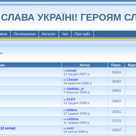
СЛАВА УКРАЇНІ! ГЕРОЯМ С
вини
Оголошення
Каталог
Чат
Про сайт
ы
ема
Автор
Перег.
Відп
komah
56616
12 грудня 2007 р.
Chester
38482
24 вересня 2008 р.
vladislav_st
29501
3 березня 2009 р.
OLEX
33607
13 грудня 2006 р.
tattiana
21051
17 травня 2009 р.
cwDima
17575
11 травня 2009 р.
12 соток)
overi
18547
24 квітня 2009 р.