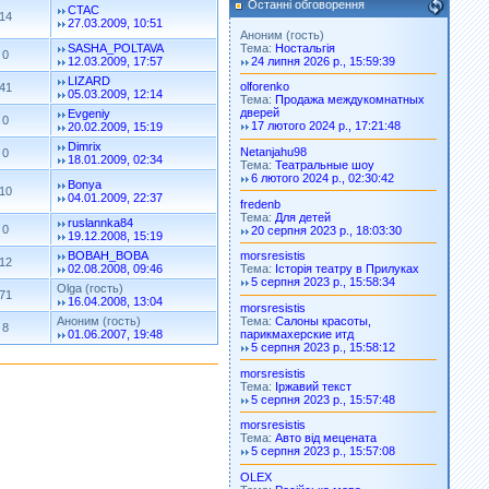
Останні обговорення
CTAC
14
27.03.2009, 10:51
Аноним (гость)
Тема:
Ностальгія
SASHA_POLTAVA
0
24 липня 2026 р., 15:59:39
12.03.2009, 17:57
LIZARD
olforenko
41
05.03.2009, 12:14
Тема:
Продажа междукомнатных
дверей
Evgeniy
0
17 лютого 2024 р., 17:21:48
20.02.2009, 15:19
Dimrix
Netanjahu98
0
18.01.2009, 02:34
Тема:
Театральные шоу
6 лютого 2024 р., 02:30:42
Bonya
10
04.01.2009, 22:37
fredenb
Тема:
Для детей
ruslannka84
0
20 серпня 2023 р., 18:03:30
19.12.2008, 15:19
BOBAH_BOBA
morsresistis
12
02.08.2008, 09:46
Тема:
Історія театру в Прилуках
5 серпня 2023 р., 15:58:34
Olga (гость)
71
16.04.2008, 13:04
morsresistis
Тема:
Салоны красоты,
Аноним (гость)
8
парикмахерские итд
01.06.2007, 19:48
5 серпня 2023 р., 15:58:12
morsresistis
Тема:
Іржавий текст
5 серпня 2023 р., 15:57:48
morsresistis
Тема:
Авто від мецената
5 серпня 2023 р., 15:57:08
OLEX