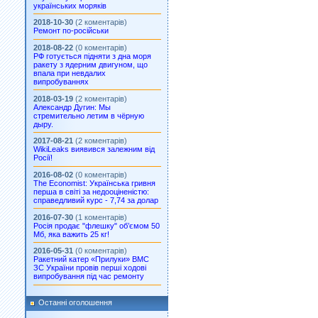
українських моряків
2018-10-30
(2 коментарів)
Ремонт по-російськи
2018-08-22
(0 коментарів)
РФ готується підняти з дна моря
ракету з ядерним двигуном, що
впала при невдалих
випробуваннях
2018-03-19
(2 коментарів)
Александр Дугин: Мы
стремительно летим в чёрную
дыру.
2017-08-21
(2 коментарів)
WikiLeaks виявився залежним від
Росії!
2016-08-02
(0 коментарів)
The Economist: Українська гривня
перша в світі за недооціненістю:
справедливий курс - 7,74 за долар
2016-07-30
(1 коментарів)
Росія продає "флешку" об’ємом 50
Мб, яка важить 25 кг!
2016-05-31
(0 коментарів)
Ракетний катер «Прилуки» ВМС
ЗС України провів перші ходові
випробування під час ремонту
Останні оголошення