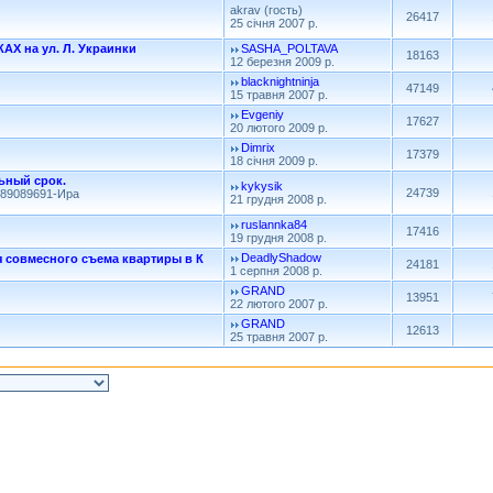
akrav (гость)
26417
25 січня 2007 р.
Х на ул. Л. Украинки
SASHA_POLTAVA
18163
12 березня 2009 р.
blacknightninja
47149
15 травня 2007 р.
Evgeniy
17627
20 лютого 2009 р.
Dimrix
17379
18 січня 2009 р.
льный срок.
kykysik
24739
989089691-Ира
21 грудня 2008 р.
ruslannka84
17416
19 грудня 2008 р.
DeadlyShadow
я совмесного съема квартиры в К
24181
1 серпня 2008 р.
GRAND
13951
22 лютого 2007 р.
GRAND
12613
25 травня 2007 р.