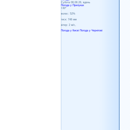
Субота 08.08.26, вдень
Погода у
Прилуках
+30°
волог.:
52%
тиск:
746 мм
вітер:
2 м/с,
Погода у Києві
Погода у Чернігові