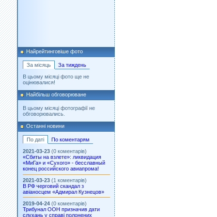
Найрейтинговіше фото
За місяць
За тиждень
В цьому місяці фото ще не
оцінювалися!
Найбільш обговорюване
В цьому місяці фотографії не
обговорювались.
Останні новини
По даті
По коментарям
2021-03-23
(0 коментарів)
«Сбиты на взлете»: ликвидация
«МиГа» и «Сухого» - бесславный
конец российского авиапрома!
2021-03-23
(1 коментарів)
В РФ черговий скандал з
авіаносцем «Адмирал Кузнецов»
2019-04-24
(0 коментарів)
Трибунал ООН призначив дати
слухань у справі полонених