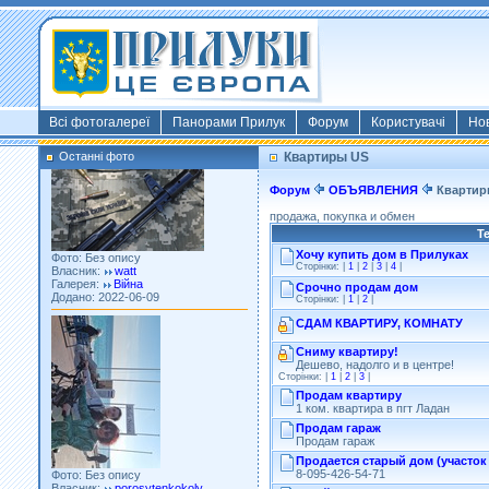
Фото: Київ 2022
Власник:
morsresistis
Галерея:
Templates
Додано: 2022-11-13
Всі фотогалереї
Панорами Прилук
Форум
Користувачі
Но
Останні фото
Квартиры US
Форум
ОБЪЯВЛЕНИЯ
Квартир
продажа, покупка и обмен
Т
Фото: Без опису
Власник:
watt
Хочу купить дом в Прилуках
Галерея:
Війна
Сторінки: |
1
|
2
|
3
|
4
|
Додано: 2022-06-09
Срочно продам дом
Сторінки: |
1
|
2
|
СДАМ КВАРТИРУ, КОМНАТУ
Сниму квартиру!
Дешево, надолго и в центре!
Сторінки: |
1
|
2
|
3
|
Продам квартиру
1 ком. квартира в пгт Ладан
Продам гараж
Продам гараж
Фото: Без опису
Продается старый дом (участок 
Власник:
porosytenkokoly
8-095-426-54-71
Галерея:
22 война