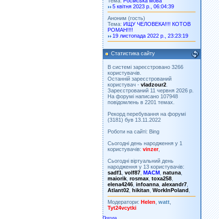
Тема:
Російська мова
5 квітня 2023 р., 06:04:39
Аноним (гость)
Тема:
ИЩУ ЧЕЛОВЕКА!!!! КОТОВ
РОМАН!!!!
19 листопада 2022 р., 23:23:19
Статистика сайту
В системі зареєстровано 3266
користувачів.
Останній зареєстрований
користувач -
vladzour2
.
Зареєстрований 11 червня 2026 р.
На форумі написано 107948
повідомлень в 2201 темах.
Рекорд перебування на форумі
(3181) був 13.11.2022
Роботи на сайті: Bing
Сьогодні день народження у 1
користувачів:
vinzer
,
Сьогодні віртуальний день
народження у 13 користувачів:
sadf1
,
volf87
,
MACM
,
natuna
,
maiorik
,
rosmax
,
toxa258
,
elena4246
,
infoanna
,
alexandr7
,
Atlant02
,
hikitan
,
WorkInPoland
,
Модератори:
Helen
,
watt
,
Tyt24vcytki
Погода