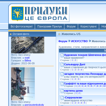
Фото: Київ 2022
Власник:
morsresistis
Галерея:
Templates
Додано: 2022-11-13
Всі фотогалереї
Панорами Прилук
Форум
Користувачі
Но
Останні фото
Живопись US
Форум
ИСКУССТВО
Живопись
Художники, стили, направления в живо
Фото: Без опису
Т
Власник:
watt
Художник покрив Шевченка фен
Галерея:
Війна
ваше враження?
Додано: 2022-06-09
Сторінки: |
1
|
2
|
Сальвадор Далі
ваше ставлення до творчості цьог
Сторінки: |
1
|
2
|
3
|
4
|
загадки творчества Леонардо д
а вы знаете, как это интересно!!!!
Сторінки: |
1
|
2
|
3
|
Граффіті та ваше відношення д
Сторінки: |
1
|
2
|
3
|
4
|
5
|
6
|
7
|
8
|
9
|
10
картины дома
Сторінки: |
1
|
2
|
Фото: Без опису
-Сюрреализм-
Власник:
porosytenkokoly
авангардное искусство
Галерея:
22 война
Сторінки: |
1
|
2
|
3
|
4
|
5
|
Додано: 2022-03-25