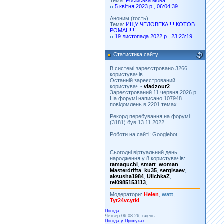
Тема:
Російська мова
5 квітня 2023 р., 06:04:39
Аноним (гость)
Тема:
ИЩУ ЧЕЛОВЕКА!!!! КОТОВ
РОМАН!!!!
19 листопада 2022 р., 23:23:19
Статистика сайту
В системі зареєстровано 3266
користувачів.
Останній зареєстрований
користувач -
vladzour2
.
Зареєстрований 11 червня 2026 р.
На форумі написано 107948
повідомлень в 2201 темах.
Рекорд перебування на форумі
(3181) був 13.11.2022
Роботи на сайті: Googlebot
Сьогодні віртуальний день
народження у 8 користувачів:
tamaguchi
,
smart_woman
,
Masterdrifta
,
ku35
,
sergisaev
,
aksusha1984
,
UlichkaZ
,
tel0985153113
,
Модератори:
Helen
,
watt
,
Tyt24vcytki
Погода
Четвер 06.08.26, вдень
Погода у
Прилуках