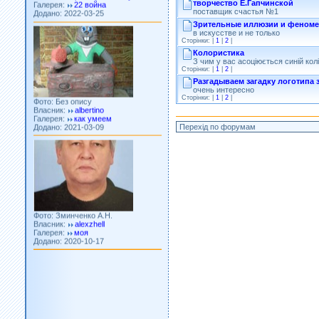
творчество Е.Гапчинской
поставщик счастья №1
Зрительные иллюзии и феном
в искусстве и не только
Сторінки: |
1
|
2
|
Колористика
З чим у вас асоціюється синій кол
Сторінки: |
1
|
2
|
Разгадываем загадку логотипа
Фото: Без опису
очень интересно
Власник:
albertino
Сторінки: |
1
|
2
|
Галерея:
как умеем
Додано: 2021-03-09
Фото: Зминченко А.Н.
Власник:
alexzhell
Галерея:
моя
Додано: 2020-10-17