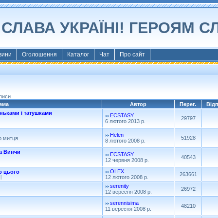
СЛАВА УКРАЇНІ! ГЕРОЯМ С
вини
Оголошення
Каталог
Чат
Про сайт
писи
ема
Автор
Перег.
Від
ьками і татушками
ECSTASY
29797
6 лютого 2013 р.
Helen
51928
о митця
8 лютого 2008 р.
а Винчи
ECSTASY
40543
12 червня 2008 р.
OLEX
о цього
263661
12 лютого 2008 р.
|
serenity
26972
12 вересня 2008 р.
serennisima
48210
11 вересня 2008 р.