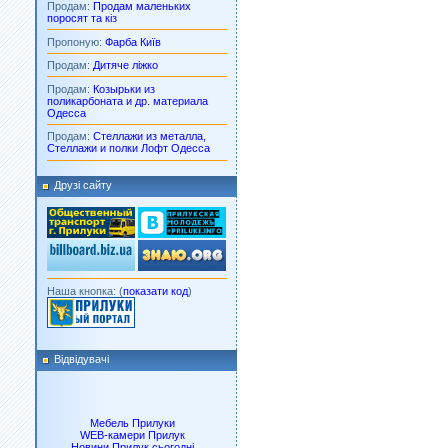
Продам:
Продам маленьких
поросят та кіз
Пропоную:
Фарба Київ
Продам:
Дитяче ліжко
Продам:
Козырьки из
поликарбоната и др. материала
Одесса
Продам:
Стеллажи из металла,
Стеллажи и полки Лофт Одесса
Друзі сайту
Наша кнопка: (
показати код
)
Відвідувачі
Мебель Прилуки
WEB-камери Прилук
Новини Прилук сьогодні