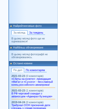
Найрейтинговіше фото
За місяць
За тиждень
В цьому місяці фото ще не
оцінювалися!
Найбільш обговорюване
В цьому місяці фотографії не
обговорювались.
Останні новини
По даті
По коментарям
2021-03-23
(0 коментарів)
«Сбиты на взлете»: ликвидация
«МиГа» и «Сухого» - бесславный
конец российского авиапрома!
2021-03-23
(1 коментарів)
В РФ черговий скандал з
авіаносцем «Адмирал Кузнецов»
2019-04-24
(0 коментарів)
Трибунал ООН призначив дати
слухань у справі полонених