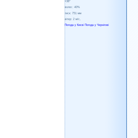
+36°
волог.:
40%
тиск:
751 мм
вітер:
2 м/с,
Погода у Києві
Погода у Чернігові