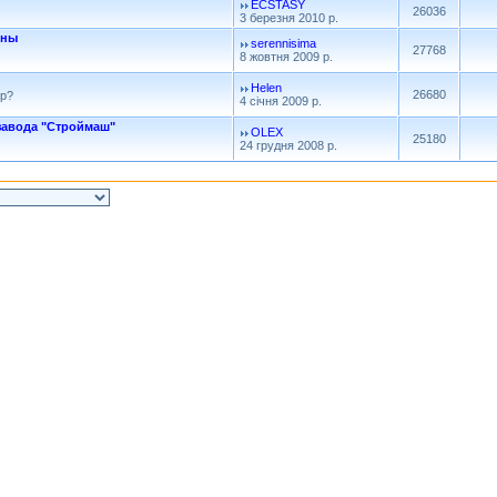
ECSTASY
26036
3 березня 2010 р.
ены
serennisima
27768
8 жовтня 2009 р.
Helen
26680
ір?
4 січня 2009 р.
 завода "Строймаш"
OLEX
25180
24 грудня 2008 р.