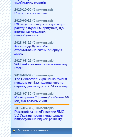
українських моряків
2018-10-30
(2 коментарів)
Ремонт по-російськи
2018-08-22
(0 коментарів)
РФ готується підняти з дна моря
ракету з ядерним двигуном, що
впала при невдалих
випробуваннях
2018-03-19
(2 коментарів)
Александр Дугин: Мы
стремительно летим в чёрную
дыру.
2017-08-21
(2 коментарів)
WikiLeaks виявився залежним від
Росії!
2016-08-02
(0 коментарів)
The Economist: Українська гривня
перша в світі за недооціненістю:
справедливий курс - 7,74 за долар
2016-07-30
(1 коментарів)
Росія продає "флешку" об’ємом 50
Мб, яка важить 25 кг!
2016-05-31
(0 коментарів)
Ракетний катер «Прилуки» ВМС
ЗС України провів перші ходові
випробування під час ремонту
Останні оголошення