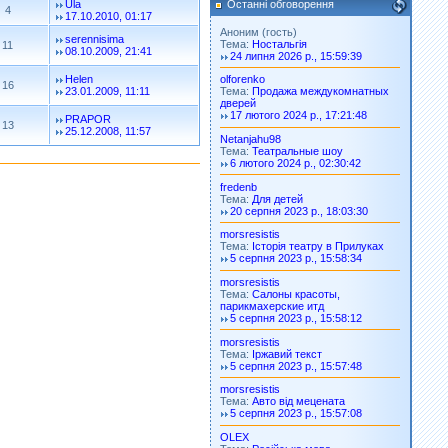
Останні обговорення
Ula
4
17.10.2010, 01:17
Аноним (гость)
serennisima
Тема:
Ностальгія
11
08.10.2009, 21:41
24 липня 2026 р., 15:59:39
Helen
olforenko
16
23.01.2009, 11:11
Тема:
Продажа междукомнатных
дверей
17 лютого 2024 р., 17:21:48
PRAPOR
13
25.12.2008, 11:57
Netanjahu98
Тема:
Театральные шоу
6 лютого 2024 р., 02:30:42
fredenb
Тема:
Для детей
20 серпня 2023 р., 18:03:30
morsresistis
Тема:
Історія театру в Прилуках
5 серпня 2023 р., 15:58:34
morsresistis
Тема:
Салоны красоты,
парикмахерские итд
5 серпня 2023 р., 15:58:12
morsresistis
Тема:
Іржавий текст
5 серпня 2023 р., 15:57:48
morsresistis
Тема:
Авто від мецената
5 серпня 2023 р., 15:57:08
OLEX