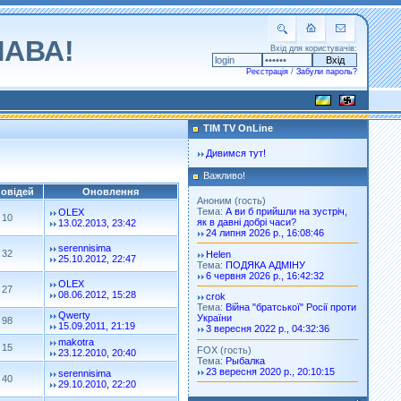
ЛАВА!
Вхід для користувачів:
Реєстрація
/
Забули пароль?
TIM TV OnLine
Дивимся тут!
Важливо!
повідей
Оновлення
Аноним (гость)
Тема:
А ви б прийшли на зустріч,
OLEX
10
як в давні добрі часи?
13.02.2013, 23:42
24 липня 2026 р., 16:08:46
serennisima
32
Helen
25.10.2012, 22:47
Тема:
ПОДЯКА АДМІНУ
6 червня 2026 р., 16:42:32
OLEX
27
08.06.2012, 15:28
crok
Тема:
Війна "братської" Росії проти
Qwerty
України
98
15.09.2011, 21:19
3 вересня 2022 р., 04:32:36
makotra
15
FOX (гость)
23.12.2010, 20:40
Тема:
Рыбалка
23 вересня 2020 р., 20:10:15
serennisima
40
29.10.2010, 22:20