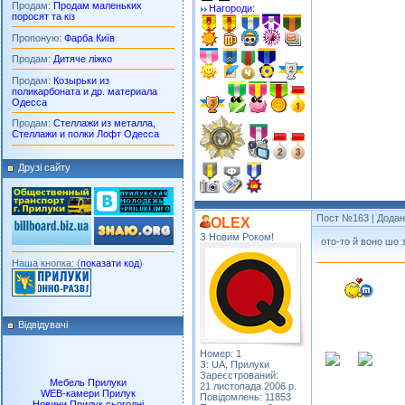
Продам:
Продам маленьких
Нагороди:
поросят та кіз
Пропоную:
Фарба Київ
Продам:
Дитяче ліжко
Продам:
Козырьки из
поликарбоната и др. материала
Одесса
Продам:
Стеллажи из металла,
Стеллажи и полки Лофт Одесса
Друзі сайту
Пост №163
| Додан
OLEX
З Новим Роком!
ото-то й воно шо з
Наша кнопка: (
показати код
)
Відвідувачі
Номер: 1
З: UA, Прилуки
Зареєстрований:
Мебель Прилуки
21 листопада 2006 р.
WEB-камери Прилук
Повідомлень: 11853
Новини Прилук сьогодні