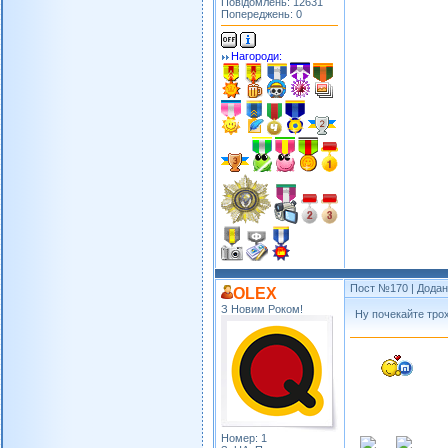
Повідомлень: 12631
Попереджень: 0
Нагороди:
Пост №170
| Додан
OLEX
З Новим Роком!
Ну почекайте трох
Номер: 1