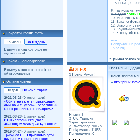
7.
Кнопки для тегі
8. Підписка на тем
9. Медалі
почти 
10. Можливість вс
11. Закачка фотки
12. Вікно опитуван
13. Звуковий вик
14.
Згорнутий тек
Найрейтинговіше фото
-----
За місяць
За тиждень
Повідомлення ред
13:33:59)
В цьому місяці фото ще не
оцінювалися!
"Тримай звязок з
Найбільш обговорюване
Пост №161
| Додан
OLEX
В цьому місяці фотографії не
обговорювались.
З Новим Роком!
Helen
, взагалі ме
Останні новини
http://priluki.in
По даті
По коментарям
2021-03-23
(0 коментарів)
«Сбиты на взлете»: ликвидация
«МиГа» и «Сухого» - бесславный
конец российского авиапрома!
Номер: 1
2021-03-23
(1 коментарів)
З: UA, Прилуки
В РФ черговий скандал з
Зареєстрований:
авіаносцем «Адмирал Кузнецов»
21 листопада 2006 р.
Повідомлень: 11853
2019-04-24
(0 коментарів)
Попереджень: 0
Трибунал ООН призначив дати
слухань у справі полонених