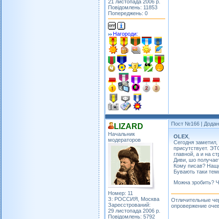
21 листопада 2006 р.
Повідомлень: 11853
Попереджень: 0
Нагороди:
Пост №166
| Додан
LIZARD
Начальник
OLEX
,
модераторов
Сегодня заметил, 
присутствует. ЭТ
главной, а и на 
Диви, шо получает
Кому писав? Нащо
Бувають таки тем
Можна зробить? 
Номер: 11
З: РОССИЯ, Москва
Отличительные чер
Зареєстрований:
опровержение очев
29 листопада 2006 р.
Повідомлень: 5792