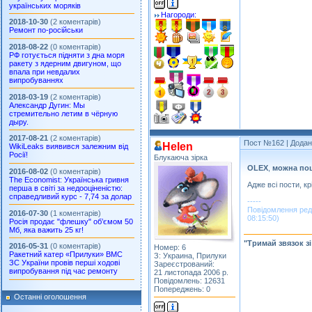
українських моряків
Нагороди:
2018-10-30
(2 коментарів)
Ремонт по-російськи
2018-08-22
(0 коментарів)
РФ готується підняти з дна моря
ракету з ядерним двигуном, що
впала при невдалих
випробуваннях
2018-03-19
(2 коментарів)
Александр Дугин: Мы
стремительно летим в чёрную
дыру.
2017-08-21
(2 коментарів)
Пост №162
| Додан
Helen
WikiLeaks виявився залежним від
Росії!
Блукаюча зірка
OLEX
,
можна поц
2016-08-02
(0 коментарів)
The Economist: Українська гривня
Адже всі пости, кр
перша в світі за недооціненістю:
справедливий курс - 7,74 за долар
-----
Повідомлення ред
2016-07-30
(1 коментарів)
08:15:50)
Росія продає "флешку" об’ємом 50
Мб, яка важить 25 кг!
"Тримай звязок з
2016-05-31
(0 коментарів)
Номер: 6
Ракетний катер «Прилуки» ВМС
З: Украина, Прилуки
ЗС України провів перші ходові
Зареєстрований:
випробування під час ремонту
21 листопада 2006 р.
Повідомлень: 12631
Попереджень: 0
Останні оголошення