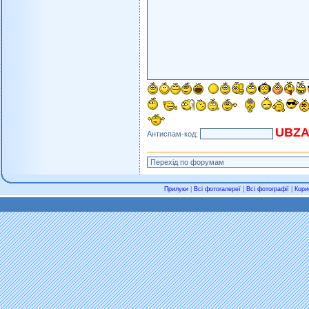
UBZA
Антиспам-код:
Прилуки
|
Всі фотогалереї
|
Всі фотографії
|
Кори