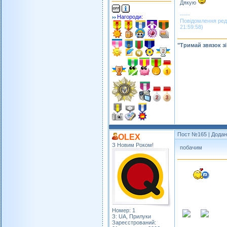
Дякую
-----
Нагороди:
Повідомлення ред
21:59:58)
"Тримай звязок з
Пост №165
| Додан
OLEX
З Новим Роком!
побачим
Номер: 1
З: UA, Прилуки
Зареєстрований: