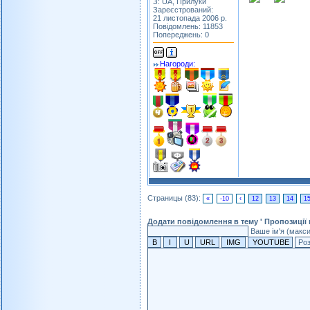
З: UA, Прилуки
Зареєстрований:
21 листопада 2006 р.
Повідомлень: 11853
Попереджень: 0
Нагороди:
Страницы (83):
«
-10
‹
12
13
14
1
Додати повідомлення в тему ' Пропозиції
Ваше ім'я (макс