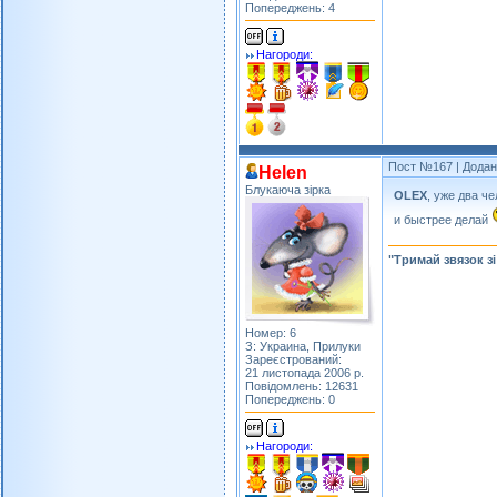
Попереджень: 4
Нагороди:
Пост №167
| Додан
Helen
Блукаюча зірка
OLEX
, уже два ч
и быстрее делай
"Тримай звязок з
Номер: 6
З: Украина, Прилуки
Зареєстрований:
21 листопада 2006 р.
Повідомлень: 12631
Попереджень: 0
Нагороди: