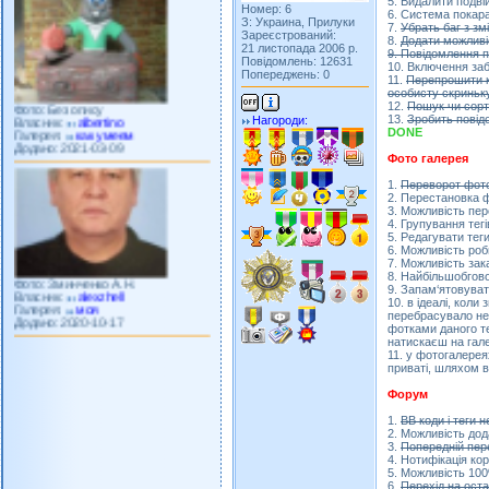
5. Видалити подвій
Номер: 6
6. Система покара
З: Украина, Прилуки
7.
Убрать баг з з
Зареєстрований:
8.
Додати можливі
21 листопада 2006 р.
9. Повідомлення п
Повідомлень: 12631
Фото: Без опису
10. Включення заб
Попереджень: 0
Власник:
albertino
11.
Перепрошити к
Галерея:
как умеем
особисту скриньк
Додано: 2021-03-09
12.
Пошук чи сорт
13.
Зробить повід
Нагороди:
DONE
Фото галерея
1.
Переворот фото
2. Перестановка 
3. Можливість пе
4. Групування тегі
5. Редагувати теги
Фото: Зминченко А.Н.
6. Можливість роб
Власник:
alexzhell
7. Можливість зак
Галерея:
моя
8. Найбільшобгово
Додано: 2020-10-17
9. Запам‘ятовуват
10. в ідеалі, кол
перебрасувало не н
фотками даного те
натискаєш на гале
11. у фотогалерея
приваті, шляхом 
Форум
1.
ВВ коди і теги 
2. Можливість дод
3.
Попередній пер
4. Нотифікація ко
5. Можливість 10
6.
Перехід на оста