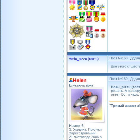
Пост №168
| Додан
Ho4u_pizzu (гость)
Для этого стщест
Пост №169
| Додан
Helen
Блукаюча зірка
Ho4u_pizzu (гост
решать. А на фор
ответ. Вот и надо,
"Тримай звязок з
Номер: 6
З: Украина, Прилуки
Зареєстрований:
21 листопада 2006 р.