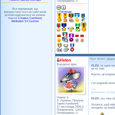
Попереджень: 0
Вся інформація, що
Нагороди:
використовується на сайті може
розповсюджуватися на умовах
ліцензії
Creative Commons
Attribution 3.0 License
Пост №164
| Додан
Helen
Блукаюча зірка
OLEX
, ну одне п
не по темі.
Короче, дії моде
І не вздумай мене
-----
Добавлено 16 марта
Номер: 6
OLEX
, ось така 
З: Украина, Прилуки
Зареєстрований:
Хотілося, щоб інф
21 листопада 2006 р.
погодою) на кожній
Повідомлень: 12631
Попереджень: 0