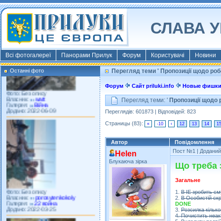
Власник:
morsresistis
Галерея:
Templates
Додано: 2022-11-13
СЛАВА У
Всі фотогалереї
Панорами Прилук
Форум
Користувачі
Новини
Останні фото
Перегляд теми ' Пропозиції щодо роб
Фото: Без опису
Власник:
watt
Галерея:
Війна
Форум
Сайт priluki.info
Новые фишк
Додано: 2022-06-09
Перегляд теми: '
Пропозиції щодо 
Переглядів: 601873 | Відповідей: 823
Страницы (83):
«
-10
‹
12
13
14
1
Автор
Повідомлення
Пост №1
| Доданий:
Helen
Блукаюча зірка
Що треба 
Фото: Без опису
Власник:
porosytenkokoly
Загальне
Галерея:
22 война
Додано: 2022-03-25
1.
В ІЕ зробить см
2.
В Особистій ск
DONE
3.
Розсилка кільк
4. Почистить неа