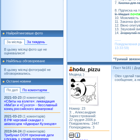
7.
Кнопки для те
8. Підписка на 
9. Медалі
почт
10. Можливість
11. Закачка фот
12. Вікно опиту
13. Звуковий в
14.
Згорнутий т
Найрейтинговіше фото
-----
За місяць
За тиждень
Повідомлення р
13:33:59)
В цьому місяці фото ще не
оцінювалися!
"Тримай звязок
Найбільш обговорюване
Пост №181
| Дод
ho4u_pizzu
В цьому місяці фотографії не
обговорювались.
Медвед :)
Olex сделай та
сообщение, а не
Останні новини
По даті
По коментарям
2021-03-23
(0 коментарів)
«Сбиты на взлете»: ликвидация
«МиГа» и «Сухого» - бесславный
Номер: 23
конец российского авиапрома!
З: , Александрия
Зареєстрований:
2021-03-23
(1 коментарів)
22 грудня 2006 р.
В РФ черговий скандал з
Повідомлень: 2447
авіаносцем «Адмирал Кузнецов»
Попереджень: 3
2019-04-24
(0 коментарів)
Трибунал ООН призначив дати
слухань у справі полонених