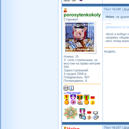
Пост №186
| Дод
porosytenkokoly
Helen
, ну дурн
Старожил
-----
Добавлено 22 ма
лёха! а вобще 
напряму общявс
нёго тепер мал
мудрец
Номер: 15
З: село стрильныки, за
мостом на право метрив
500
Зареєстрований:
4 грудня 2006 р.
Повідомлень: 907
Попереджень: 6
Нагороди:
Пост №187
| Дод