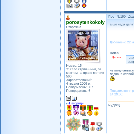
Пост №190
| Дод
porosytenkokoly
а шо нада дела
Старожил
-----
Добавлено 22 ма
Helen
,
Цитата:
Был
исп
Номер: 15
З: село стрильныки, за
не получяеться 
мостом на право метрив
ладно! я стобой
500
Зареєстрований:
4 грудня 2006 р.
Повідомлень: 907
-----
Попереджень: 6
Повідомлення р
14:29:06)
Нагороди:
мудрец