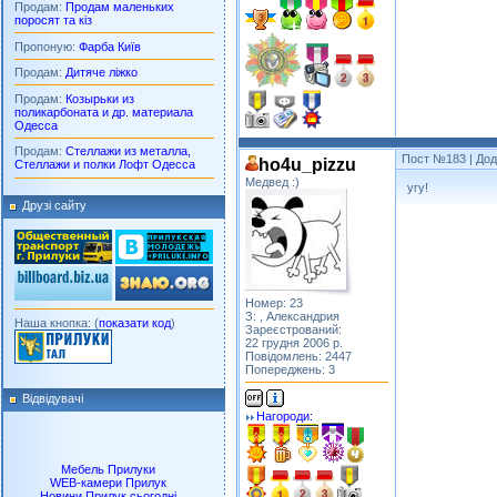
Продам:
Продам маленьких
поросят та кіз
Пропоную:
Фарба Київ
Продам:
Дитяче ліжко
Продам:
Козырьки из
поликарбоната и др. материала
Одесса
Продам:
Стеллажи из металла,
Пост №183
| Дод
ho4u_pizzu
Стеллажи и полки Лофт Одесса
Медвед :)
угу!
Друзі сайту
Номер: 23
З: , Александрия
Наша кнопка: (
показати код
)
Зареєстрований:
22 грудня 2006 р.
Повідомлень: 2447
Попереджень: 3
Відвідувачі
Нагороди:
Мебель Прилуки
WEB-камери Прилук
Новини Прилук сьогодні