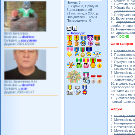
5. Видалити подв
Номер: 6
6. Система пок
З: Украина, Прилуки
7.
Убрать баг з
Зареєстрований:
8.
Додати можли
21 листопада 2006 р.
9. Повідомленн
Повідомлень: 12631
10. Включення з
Попереджень: 0
11.
Перепрошити
Фото: Без опису
особисту скрин
Власник:
albertino
12.
Пошук чи со
Галерея:
как умеем
13.
Зробить пов
Нагороди:
Додано: 2021-03-09
звук)
DONE
Фото галерея
1.
Переворот фо
2. Перестановк
3. Можливість 
4. Групування т
5. Редагувати те
6. Можливість р
Фото: Зминченко А.Н.
7. Можливість 
Власник:
alexzhell
8. Найбільшобго
Галерея:
моя
9. Запам‘ятовув
Додано: 2020-10-17
10. в ідеалі, к
перебрасувало н
фотками даного 
натискаєш на г
11. у фотогале
приваті, шляхо
Форум
1.
ВВ коди і тег
2. Можливість 
3.
Попередній п
4. Нотифікація 
5. Можливість 
6.
Перехід на ос