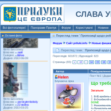
Фото: Київ 2022
Власник:
morsresistis
Галерея:
Templates
Додано: 2022-11-13
СЛАВА У
Всі фотогалереї
Панорами Прилук
Форум
Користувачі
Новини
Останні фото
Перегляд теми ' Пропозиції щодо роб
Фото: Без опису
Форум
Сайт priluki.info
Новые фишк
Власник:
watt
Галерея:
Війна
Додано: 2022-06-09
Перегляд теми: '
Пропозиції щодо 
Переглядів: 601872 | Відповідей: 823
Страницы (83):
«
-10
‹
14
15
16
1
Автор
Повідомлення
Пост №1
| Додан
Helen
Блукаюча зірка
Що треба
Фото: Без опису
Загальне
Власник:
porosytenkokoly
Галерея:
22 война
1.
В ІЕ зробить
Додано: 2022-03-25
2.
В Особистій 
DONE
3.
Розсилка кіл
4. Почистить н