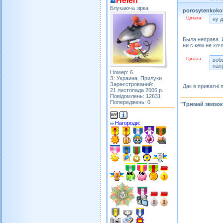
Helen
Блукаюча зірка
porosytenkoko
Цитата:
ну 
Была неправа. 
ни с кем не хоч
Цитата:
воб
нап
Номер: 6
З: Украина, Прилуки
Зареєстрований:
Дак в приватні 
21 листопада 2006 р.
Повідомлень: 12631
Попереджень: 0
"Тримай звязок
Нагороди: