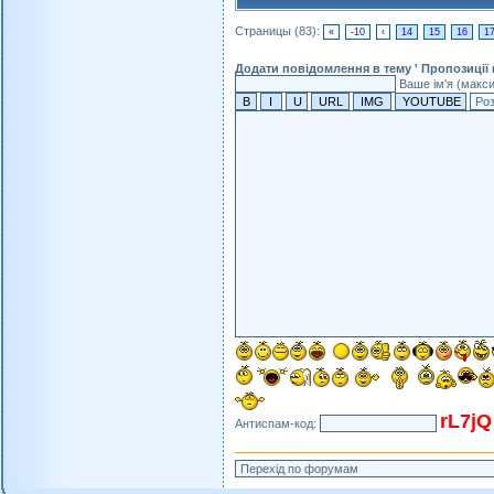
Страницы (83):
«
-10
‹
14
15
16
1
Додати повідомлення в тему ' Пропозиції
Ваше ім'я (макс
rL7jQ
Антиспам-код: