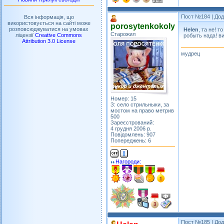
Пост №184
| Дод
Вся інформація, що
використовується на сайті може
porosytenkokoly
розповсюджуватися на умовах
Helen
, та не! 
Старожил
ліцензії
Creative Commons
робыть нада! ви
Attribution 3.0 License
мудрец
Номер: 15
З: село стрильныки, за
мостом на право метрив
500
Зареєстрований:
4 грудня 2006 р.
Повідомлень: 907
Попереджень: 6
Нагороди:
Пост №185
| Дод