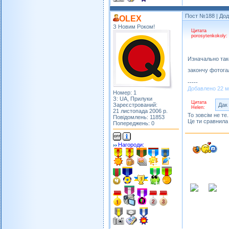
Пост №188
| Дод
OLEX
З Новим Роком!
Цитата
porosytenkokoly:
Изначально таке
закончу фотога
-----
Добавлено 22 ма
Номер: 1
З: UA, Прилуки
Цитата
Зареєстрований:
Дак 
Helen:
21 листопада 2006 р.
То зовсім не те.
Повідомлень: 11853
Це ти сравнила 
Попереджень: 0
Нагороди: