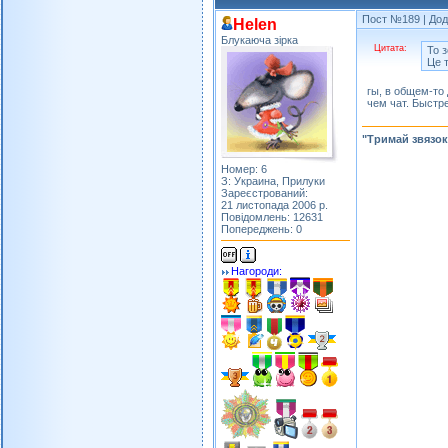
Пост №189
| Дод
Helen
Блукаюча зірка
Цитата:
То з
Це т
гы, в общем-то 
чем чат. Быстре
"Тримай звязок
Номер: 6
З: Украина, Прилуки
Зареєстрований:
21 листопада 2006 р.
Повідомлень: 12631
Попереджень: 0
Нагороди: