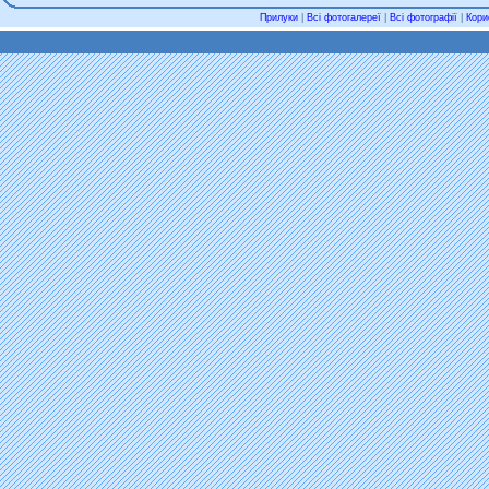
Прилуки
|
Всі фотогалереї
|
Всі фотографії
|
Кори