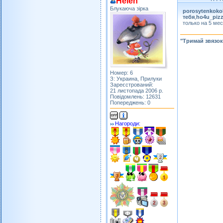
Helen
Блукаюча зірка
porosytenkoko
тебя
,
ho4u_piz
только на 5 ме
"Тримай звязок
Номер: 6
З: Украина, Прилуки
Зареєстрований:
21 листопада 2006 р.
Повідомлень: 12631
Попереджень: 0
Нагороди: