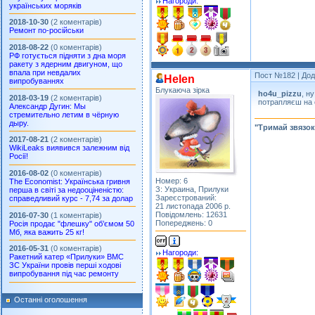
Нагороди:
українських моряків
2018-10-30
(2 коментарів)
Ремонт по-російськи
2018-08-22
(0 коментарів)
РФ готується підняти з дна моря
ракету з ядерним двигуном, що
впала при невдалих
Пост №182
| Дод
Helen
випробуваннях
Блукаюча зірка
ho4u_pizzu
, н
2018-03-19
(2 коментарів)
потрапляєш на 
Александр Дугин: Мы
стремительно летим в чёрную
дыру.
"Тримай звязок
2017-08-21
(2 коментарів)
WikiLeaks виявився залежним від
Росії!
2016-08-02
(0 коментарів)
Номер: 6
The Economist: Українська гривня
З: Украина, Прилуки
перша в світі за недооціненістю:
Зареєстрований:
справедливий курс - 7,74 за долар
21 листопада 2006 р.
Повідомлень: 12631
2016-07-30
(1 коментарів)
Попереджень: 0
Росія продає "флешку" об’ємом 50
Мб, яка важить 25 кг!
2016-05-31
(0 коментарів)
Нагороди:
Ракетний катер «Прилуки» ВМС
ЗС України провів перші ходові
випробування під час ремонту
Останні оголошення