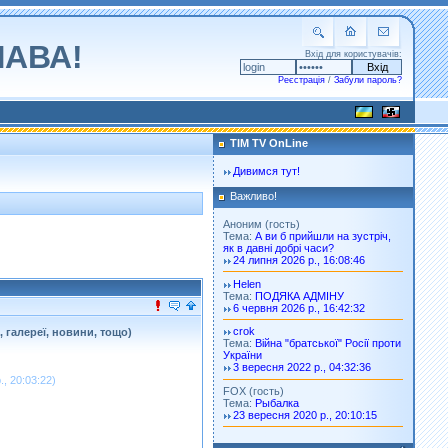
ЛАВА!
Вхід для користувачів:
Реєстрація
/
Забули пароль?
TIM TV OnLine
Дивимся тут!
Важливо!
Аноним (гость)
Тема:
А ви б прийшли на зустріч,
як в давні добрі часи?
24 липня 2026 р., 16:08:46
Helen
Тема:
ПОДЯКА АДМІНУ
6 червня 2026 р., 16:42:32
crok
галереї, новини, тощо)
Тема:
Війна "братської" Росії проти
України
3 вересня 2022 р., 04:32:36
, 20:03:22)
FOX (гость)
Тема:
Рыбалка
23 вересня 2020 р., 20:10:15