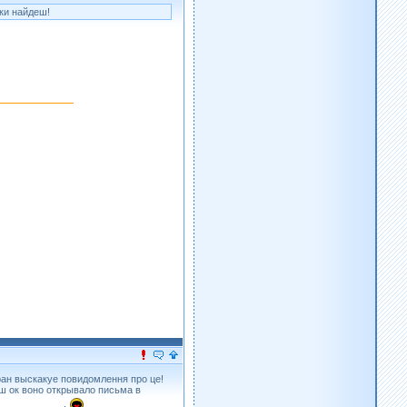
оки найдеш!
ран выскакуе повидомлення про це!
ш ок воно открывало письма в