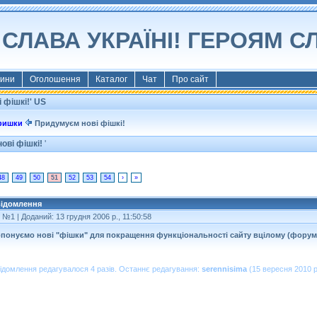
СЛАВА УКРАЇНІ! ГЕРОЯМ С
ини
Оголошення
Каталог
Чат
Про сайт
 фішкі!' US
фишки
Придумуєм нові фішкі!
ові фішкі!
'
48
49
50
51
52
53
54
›
»
ідомлення
т №1
| Доданий: 13 грудня 2006 р., 11:50:58
понуємо нові "фішки" для покращення функціональності сайту вцілому (форум, 
ідомлення редагувалося 4 разів. Останнє редагування:
serennisima
(15 вересня 2010 р.