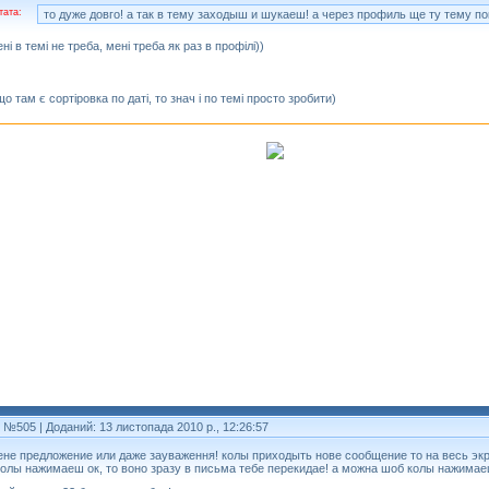
тата:
то дуже довго! а так в тему заходыш и шукаеш! а через профиль ще ту тему п
ні в темі не треба, мені треба як раз в профілі))
що там є сортіровка по даті, то знач і по темі просто зробити)
т №505
| Доданий: 13 листопада 2010 р., 12:26:57
ене предложение или даже зауваження! колы приходыть нове сообщение то на весь эк
колы нажимаеш ок, то воно зразу в письма тебе перекидае! а можна шоб колы нажимае