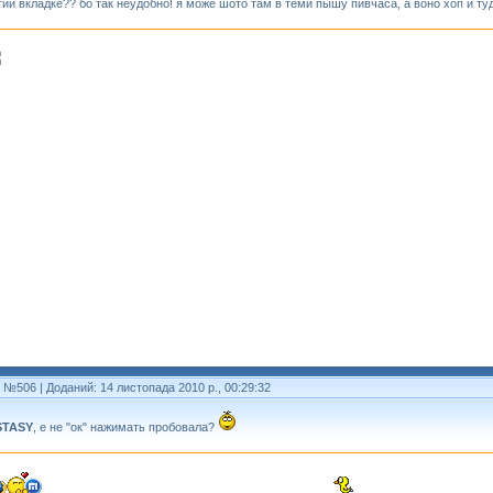
гий вкладке?? бо так неудобно! я може шото там в теми пышу пивчаса, а воно хоп и ту
т №506
| Доданий: 14 листопада 2010 р., 00:29:32
STASY
, е не "ок" нажимать пробовала?