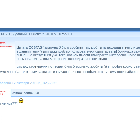
т №501
| Доданий: 17 жовтня 2010 р., 16:55:10
тата
rennisima:
Цитата ECSTASY:а можна б було зробыть так, шоб типа заходыш в тему и д
в данний теми!? или даже шоб по пользователях фильтрувать! бо иногда зах
пышеш, а оказуеться уже таке колысь пысав! или просто интересно шо по 
пользователь, а вси 80 страниц перебирать не хочеться!!
думаю, сортування по темам було б доцільно зробити (і) в профілі користув
дуже довго! а так в тему заходыш и шукаеш! а через профиль ще ту тему поки найдеш!
авлено 17 октября 2010 г., 16:56:07:
тата
фігасє заявочькі
EX:
и не нра???