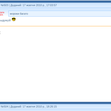
т №503
| Доданий: 17 жовтня 2010 р., 17:03:57
тата
мороки багато
EX:
выдумуй!
т №504
| Доданий: 17 жовтня 2010 р., 18:26:15