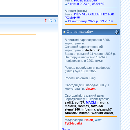
Тема:
Російська мова
5 квітня 2023 р., 06:04:39
Аноним (гость)
Тема:
ИЩУ ЧЕЛОВЕКА!!!! КОТОВ
РОМАН!!!!
19 листопада 2022 р., 23:23:19
Статистика сайту
В системі зареєстровано 3266
користувачів.
Останній зареєстрований
користувач -
vladzour2
.
Зареєстрований 11 червня 2026 р.
На форумі написано 107948
повідомлень в 2201 темах.
Рекорд перебування на форумі
(3181) був 13.11.2022
Роботи на сайті: Bing
Сьогодні день народження у 1
користувачів:
vinzer
,
Сьогодні віртуальний день
народження у 13 користувачів:
sadf1
,
volf87
,
MACM
,
natuna
,
maiorik
,
rosmax
,
toxa258
,
elena4246
,
infoanna
,
alexandr7
,
Atlant02
,
hikitan
,
WorkInPoland
,
Модератори:
Helen
,
watt
,
Tyt24vcytki
Погода