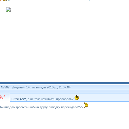
т №507
| Доданий: 14 листопада 2010 р., 11:07:04
тата
EX:
ECSTASY
, е не "ок" нажимать пробовала?
оби впадло зробыть шоб на другу вкладку перекидало???