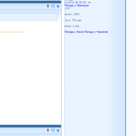
Субота 08.08.26, ніч
Погода у
Прилуках
+19°
волог.:
89%
тиск:
751 мм
вітер:
2 м/с,
Погода у Києві
Погода у Чернігові