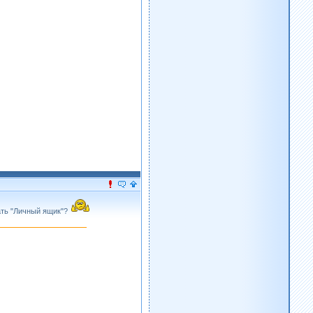
жать "Личный ящик"?