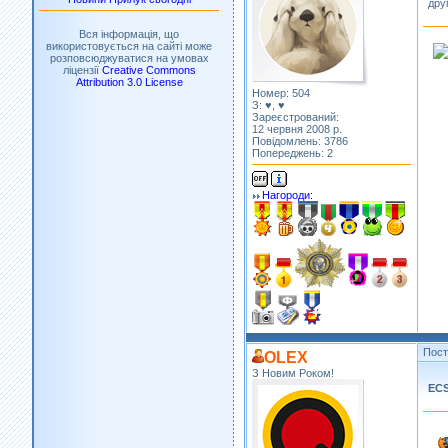
дру
Вся інформація, що
використовується на сайті може
розповсюджуватися на умовах
ліцензії
Creative Commons
Attribution 3.0 License
Номер: 504
З: ♥, ♥
Зареєстрований:
12 червня 2008 р.
Повідомлень: 3786
Попереджень: 2
Нагороди:
Пос
OLEX
З Новим Роком!
EC