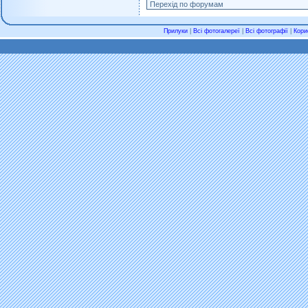
Прилуки
|
Всі фотогалереї
|
Всі фотографії
|
Кори