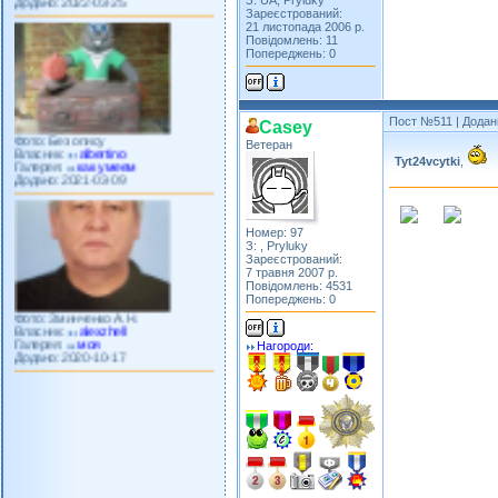
З: UA, Pryluky
Зареєстрований:
21 листопада 2006 р.
Повідомлень: 11
Попереджень: 0
Фото: Без опису
Власник:
albertino
Пост №511
| Додан
Casey
Галерея:
как умеем
Ветеран
Додано: 2021-03-09
Tyt24vcytki
,
Номер: 97
З: , Pryluky
Зареєстрований:
7 травня 2007 р.
Фото: Зминченко А.Н.
Повідомлень: 4531
Власник:
alexzhell
Попереджень: 0
Галерея:
моя
Додано: 2020-10-17
Нагороди: