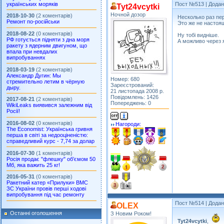
українських моряків
Пост №513
| Додан
Tyt24vcytki
Ночной дозор
2018-10-30
(2 коментарів)
Несколько раз пер
Ремонт по-російськи
Это же не настоя
2018-08-22
(0 коментарів)
Ну тобі видніше.
РФ готується підняти з дна моря
А можливо через 
ракету з ядерним двигуном, що
впала при невдалих
випробуваннях
2018-03-19
(2 коментарів)
Александр Дугин: Мы
Номер: 680
стремительно летим в чёрную
Зареєстрований:
дыру.
21 листопада 2008 р.
Повідомлень: 1426
2017-08-21
(2 коментарів)
Попереджень: 0
WikiLeaks виявився залежним від
Росії!
2016-08-02
(0 коментарів)
Нагороди:
The Economist: Українська гривня
перша в світі за недооціненістю:
справедливий курс - 7,74 за долар
2016-07-30
(1 коментарів)
Росія продає "флешку" об’ємом 50
Мб, яка важить 25 кг!
2016-05-31
(0 коментарів)
Ракетний катер «Прилуки» ВМС
ЗС України провів перші ходові
випробування під час ремонту
Пост №514
| Додан
OLEX
Останні оголошення
З Новим Роком!
Tyt24vcytki
,