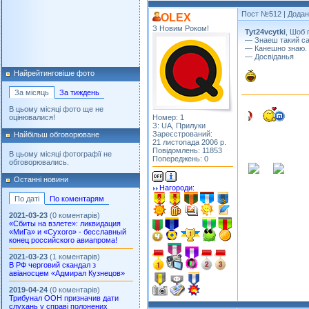
Пост №512
| Додан
OLEX
З Новим Роком!
Tyt24vcytki
, Шоб 
— Знаеш такий са
— Канешно знаю.
— Досвіданья
Найрейтинговіше фото
За місяць
За тиждень
В цьому місяці фото ще не
Номер: 1
оцінювалися!
З: UA, Прилуки
Зареєстрований:
Найбільш обговорюване
21 листопада 2006 р.
Повідомлень: 11853
В цьому місяці фотографії не
Попереджень: 0
обговорювались.
Останні новини
Нагороди:
По даті
По коментарям
2021-03-23
(0 коментарів)
«Сбиты на взлете»: ликвидация
«МиГа» и «Сухого» - бесславный
конец российского авиапрома!
2021-03-23
(1 коментарів)
В РФ черговий скандал з
авіаносцем «Адмирал Кузнецов»
2019-04-24
(0 коментарів)
Трибунал ООН призначив дати
слухань у справі полонених