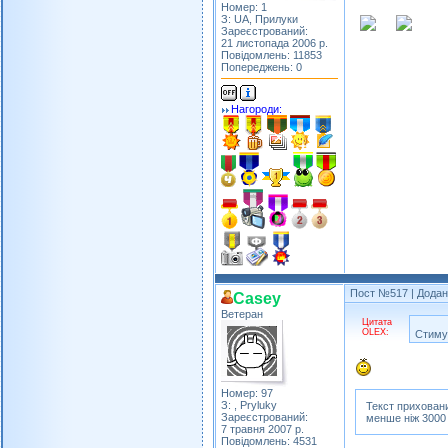
Номер: 1
З: UA, Прилуки
Зареєстрований:
21 листопада 2006 р.
Повідомлень: 11853
Попереджень: 0
Нагороди:
Пост №517
| Додан
Casey
Ветеран
Цитата
OLEX:
Стиму
Номер: 97
З: , Pryluky
Текст приховани
Зареєстрований:
менше ніж 3000
7 травня 2007 р.
Повідомлень: 4531