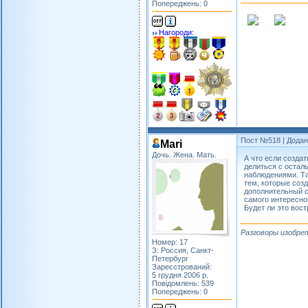
Попереджень: 0
Нагороди:
Пост №518
| Додан
Mari
Дочь. Жена. Мать.
А что если созда
делиться с оста
наблюдениями. Та
тем, которые соз
дополнительный с
самого интересног
Будет ли это вос
Разговоры изобре
Номер: 17
З: Россия, Санкт-
Петербург
Зареєстрований:
5 грудня 2006 р.
Повідомлень: 539
Попереджень: 0