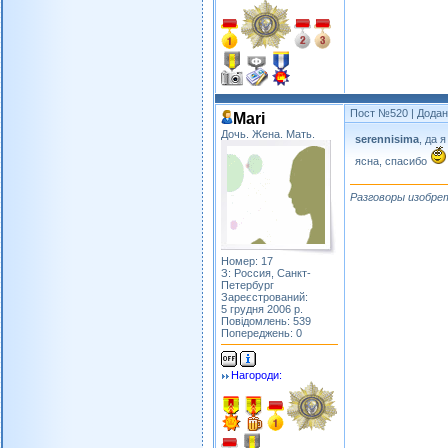
Пост №520
| Додан
Mari
Дочь. Жена. Мать.
serennisima
, да 
ясна, спасибо
Разговоры изобре
Номер: 17
З: Россия, Санкт-
Петербург
Зареєстрований:
5 грудня 2006 р.
Повідомлень: 539
Попереджень: 0
Нагороди: