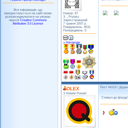
Вся інформація, що
Номер: 97
використовується на сайті може
З: , Pryluky
розповсюджуватися на умовах
Зареєстрований:
ліцензії
Creative Commons
7 травня 2007 р.
Attribution 3.0 License
Повідомлень: 4531
Попереджень: 0
Нагороди:
Пост №516
| Додан
OLEX
З Новим Роком!
Стимул до флуда