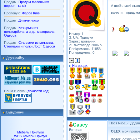
Продам:
Продам маленьких
поросят та кіз
А шоб ставкі став
валюти. І придума
Пропоную:
Фарба Київ
Продам:
Дитяче ліжко
Продам:
Козырьки из
поликарбоната и др. материала
Номер: 1
Одесса
З: UA, Прилуки
Зареєстрований:
Продам:
Стеллажи из металла,
21 листопада 2006 р.
Стеллажи и полки Лофт Одесса
Повідомлень: 11853
Попереджень: 0
Друзі сайту
Нагороди:
Наша кнопка: (
показати код
)
Відвідувачі
Пост №515
| Додан
Casey
Ветеран
OLEX
, моя пропоз
Мебель Прилуки
WEB-камери Прилук
фоток, созданих т
Новини Прилук сьогодні