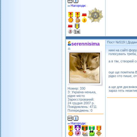
Нагороди:
Пост №519
| Додан
serennisima
♎
нині на сайті фор
голосувать треба,
а в тім, створюй с
оце ще помітила В
рідко хто пише, о
а ще для днєвніко
Номер: 330
зараз геть неакти
З: Україна-ненька,
рідне місто
Зареєстрований:
24 грудня 2007 р.
Повідомлень: 4711
Попереджень: 0
Нагороди: