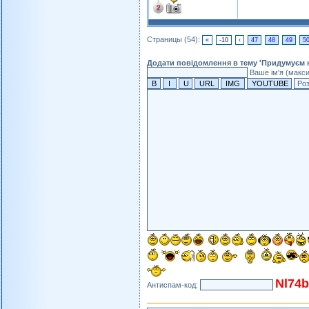
Страницы (54):
«
-10
‹
47
48
49
5
Додати повідомлення в тему 'Придумуєм н
Ваше ім'я (макс
Nl74b
Антиспам-код: