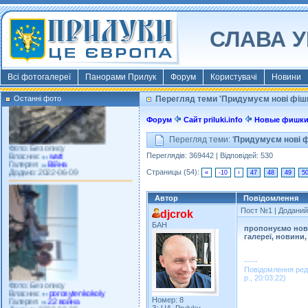
Фото: Київ 2022
Власник:
morsresistis
СЛАВА У
Галерея:
Templates
Додано: 2022-11-13
Всі фотогалереї
Панорами Прилук
Форум
Користувачі
Новини
Останні фото
Перегляд теми 'Придумуєм нові фішк
Форум
Сайт priluki.info
Новые фишк
Фото: Без опису
Власник:
watt
Перегляд теми: '
Придумуєм нові ф
Галерея:
Війна
Додано: 2022-06-09
Переглядів: 369442 | Відповідей: 530
Страницы (54):
«
-10
‹
47
48
49
5
Автор
Повідомлення
Пост №1
| Доданий:
djcrok
БАН
пропонуємо нові
галереї, новини,
-----
Фото: Без опису
Повідомлення ред
Власник:
porosytenkokoly
р., 20:03:22)
Галерея:
22 война
Додано: 2022-03-25
Номер: 8