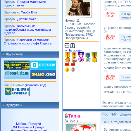
Продам:
Продам маленьких
написав, шо ТО Б
поросят та кіз
привик под анони
2)
Пропоную:
Фарба Київ
Цитата
А я ду
ETOJ:
надер
Продам:
Дитяче ліжко
Номер: 11
З: РОССИЯ, Москва
Продам:
Козырьки из
Зареєстрований:
у Цхiнвал не собi
поликарбоната и др. материала
29 листопада 2006 р.
3)
Одесса
Повідомлень: 5792
Цитата
Ну лад
Попереджень: 4
ETOJ:
так ч
Продам:
Стеллажи из металла,
Стеллажи и полки Лофт Одесса
а шо менi возмущ
Нагороди:
Югославию, як Ира
Друзі сайту
А сракашвиля... х
Токо Медведев дур
сракашвилевскому
б сами його конч
4)
Цитата
Я вже 
ETOJ:
Наша кнопка: (
показати код
)
а ще у пиндосо
ИЗРАИЛЮ. От там 
Отличительные чер
Відвідувачі
опровержение очев
Пост №54
| Додани
Tania
Авторитет
OLEX
, то для так
Мебель Прилуки
WEB-камери Прилук
Зупинемо агресора!
Новини Прилук сьогодні