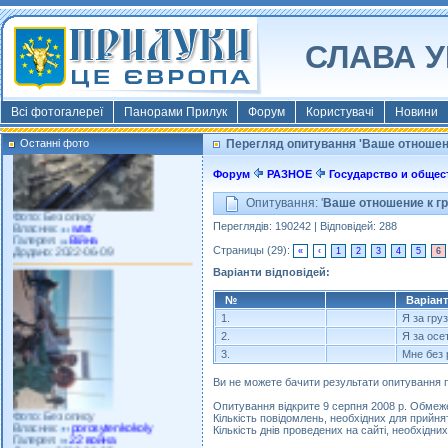
Фото: Київ 2022
Власник:
morsresistis
СЛАВА У
Галерея:
Templates
Додано: 2022-11-13
Всі фотогалереї
Панорами Прилук
Форум
Користувачі
Новини
Останні фото
Перегляд опитування 'Ваше отношени
Форум
РАЗНОЕ
Государство и общес
Фото: Без опису
Власник:
watt
Опитування: '
Ваше отношение к г
Галерея:
Війна
Додано: 2022-06-09
Переглядів: 190242 | Відповідей: 288
Страницы (29):
«
‹
1
2
3
4
5
6
Варіанти відповідей:
№
Варіант
1.
Я за гру
2.
Я за осе
3.
Мне без 
Ви не можете бачити результати опитування п
Фото: Без опису
Власник:
porosytenkokoly
Опитування відкрите 9 серпня 2008 р. Обмеж
Галерея:
22 война
Кількість повідомлень, необхідних для прийнят
Додано: 2022-03-25
Кількість днів проведених на сайті, необхідних