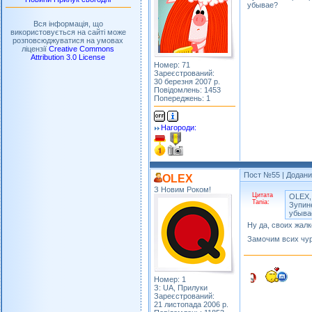
убывае?
Вся інформація, що
використовується на сайті може
розповсюджуватися на умовах
ліцензії
Creative Commons
Attribution 3.0 License
Номер: 71
Зареєстрований:
30 березня 2007 р.
Повідомлень: 1453
Попереджень: 1
Нагороди:
Пост №55
| Додани
OLEX
З Новим Роком!
Цитата
OLEX,
Tania:
Зупине
убыва
Ну да, своих жалк
Замочим всих чур
Номер: 1
З: UA, Прилуки
Зареєстрований:
21 листопада 2006 р.