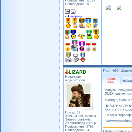
Повідомлень: 11853
Попереджень: 0
Нагороди:
Пост №56
| Додани
LIZARD
Начальник
Цитата
модераторов
Ініціа
OLEX:
Мабуть небайдюж
OLEX
, оце не по
сьогодні, Україна
ПОЛИТИКА ДВОЙ
Хватить буть ком
Номер: 11
ще один "агресор"
З: РОССИЯ, Москва
Зареєстрований:
прожжжжжжжённого
29 листопада 2006 р.
Повідомлень: 5792
Попереджень: 4
Отличительные чер