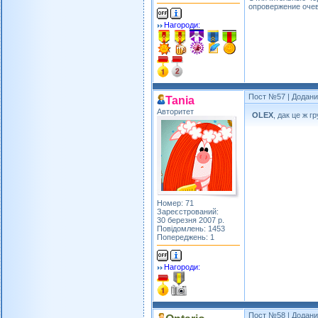
опровержение очев
Нагороди:
Пост №57
| Додани
Tania
Авторитет
OLEX
, дак це ж 
Номер: 71
Зареєстрований:
30 березня 2007 р.
Повідомлень: 1453
Попереджень: 1
Нагороди:
Пост №58
| Додани