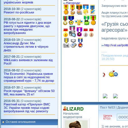
українських моряків
Нагороди:
Запрошуємо всіх че
2018-10-30
(2 коментарів)
Ремонт по-російськи
Акція планується 
та грузинська сим
2018-08-22
(0 коментарів)
РФ готується підняти з дна моря
«Грузія сь
ракету з ядерним двигуном, що
агресора!»
впала при невдалих
випробуваннях
Ініціативна група 
2018-03-19
(2 коментарів)
Александр Дугин: Мы
http://val.ua//pol
стремительно летим в чёрную
дыру.
-----
Повідомлення ред
2017-08-21
(2 коментарів)
18:26:50)
WikiLeaks виявився залежним від
Росії!
2016-08-02
(0 коментарів)
The Economist: Українська гривня
перша в світі за недооціненістю:
справедливий курс - 7,74 за долар
2016-07-30
(1 коментарів)
Росія продає "флешку" об’ємом 50
Мб, яка важить 25 кг!
2016-05-31
(0 коментарів)
Ракетний катер «Прилуки» ВМС
Пост №53
| Додани
ЗС України провів перші ходові
LIZARD
випробування під час ремонту
Начальник
Цитата
модераторов
ООООО
ETOJ:
Останні оголошення
1) не аноним, а от