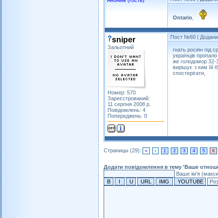
Аноним (гость)
Ontario
,
Пост №60
| Додани
sniper
Зальотний
гнать росіян під с
українців пропало
же голодомор 32-3
вирішує з ким їй б
спостерігати,
Номер: 570
Зареєстрований:
11 серпня 2008 р.
Повідомлень: 4
Попереджень: 0
Страницы (29):
«
‹
1
2
3
4
5
6
Додати повідомлення в тему 'Ваше отнош
Ваше ім'я (макс