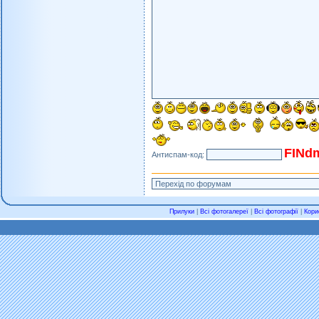
FINd
Антиспам-код:
Прилуки
|
Всі фотогалереї
|
Всі фотографії
|
Кори