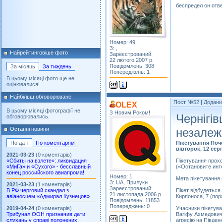
беспредел он отв
Номер: 49
З: ,
Найрейтинговіше фото
Зареєстрований:
22 лютого 2007 р.
Повідомлень: 308
За місяць
За тиждень
Попереджень: 1
В цьому місяці фото ще не
оцінювалися!
Найбільш обговорюване
Пост №52
| Додани
OLEX
В цьому місяці фотографії не
З Новим Роком!
Чернігів
обговорювались.
незалеж
Останні новини
Пікетування Поч
По даті
По коментарям
вівторок, 12 сер
2021-03-23
(0 коментарів)
Пікетування прохо
«Сбиты на взлете»: ликвидация
(«Остановите инт
«МиГа» и «Сухого» - бесславный
конец российского авиапрома!
Номер: 1
Мета пікетування 
З: UA, Прилуки
2021-03-23
(1 коментарів)
Зареєстрований:
В РФ черговий скандал з
Пікет відбудеться
21 листопада 2006 р.
авіаносцем «Адмирал Кузнецов»
Кирпоноса, 7 (пор
Повідомлень: 11853
Попереджень: 0
2019-04-24
(0 коментарів)
Учасники пікетува
Трибунал ООН призначив дати
Вагіфу Ахмедовичу
слухань у справі полонених
агресію на Півден