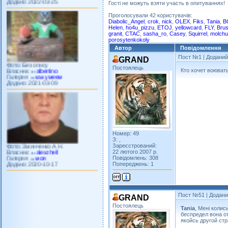
Гості не можуть взяти участь в опитуваннях!
Проголосували 42 користувачів:
Diabolic_Angel
,
crok
,
nick
,
OLEX
,
Fiks
,
Tania
,
B
Helen
,
ho4u_pizzu
,
ETOJ
,
yellowcard
,
FLY
,
Brus
granit
,
CTAC
,
sasha_ro
,
Casey
,
Squirrel
,
molch
porosytenkokoly
Автор
Повідомлення
Фото: Без опису
Власник:
albertino
Пост №1
| Доданий:
GRAND
Галерея:
как умеем
Додано: 2021-03-09
Постоялець
Кто хочет воюват
Фото: Зминченко А.Н.
Номер: 49
Власник:
alexzhell
З: ,
Галерея:
моя
Зареєстрований:
Додано: 2020-10-17
22 лютого 2007 р.
Повідомлень: 308
Попереджень: 1
Пост №51
| Додани
GRAND
Постоялець
Tania
, Менi колис
беспредел вона от
якойсь другой стр