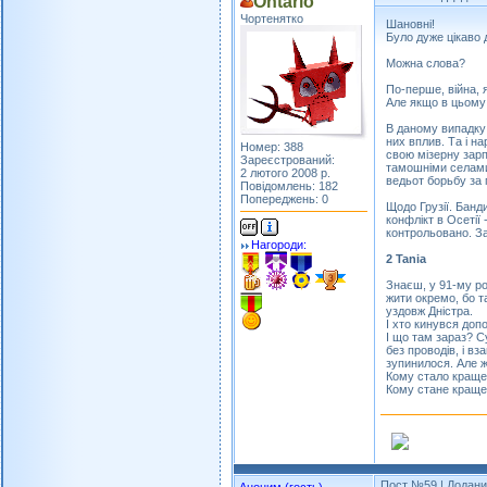
Ontario
Чортенятко
Шановні!
Було дуже цікаво д
Можна слова?
По-перше, війна, 
Але якщо в цьому 
В даному випадку 
них вплив. Та і н
Номер: 388
свою мізерну зар
Зареєстрований:
тамошніми селами.
2 лютого 2008 р.
ведьот борьбу за 
Повідомлень: 182
Попереджень: 0
Щодо Грузії. Банд
конфлікт в Осетії
контрольовано. За
Нагороди:
2 Tania
Знаєш, у 91-му ро
жити окремо, бо т
уздовж Дністра.
І хто кинувся доп
І що там зараз? С
без проводів, і вз
зупинилося. Але ж 
Кому стало краще 
Кому стане краще 
Пост №59
| Додани